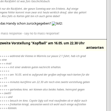
, die Rückfahrt ist was fürs Geschichtsbuch.
t nur die Rückfahrt, der ganze Sonntag war ein Erlebnis. Auf einige
ngene Fehler kommt man zwar erst heute wirklich drauf, aber das gehört
. Also falls es Karten gibt bin ich auch gerne dabei!
 das Handy schon zurückgegeben?
 mass response - say no to mass response!
zweite Vorstellung "Kopfball" am 16.05. um 22.30 Uhr
antworten
» » » » » während die Vienna in Würmla zur pause 2:1 führt, hab ich grad
» eine
» » » mail
» » » » » mit einer anderen guten nachricht erhalten.
» » » » »
» » » » » am 16.05. wird es aufgrund der großen anfrage nach karten für die
» » 11
» » » » » minutes kurzfilme um 22.30 uhr noch eine zweite vorstellung geben
» » im
» » » » » gartenbau kino. wir können also beides haben, heimspiel gegen
» » zwettl
» » » » und
» » » » » besuch im kino. Coyote Ugly soll mal rausfinden ob er dafür auch
» » » » » freikarten kriegt, ansonsten werd ich wohl auch einige aufstellen
» » » » können.