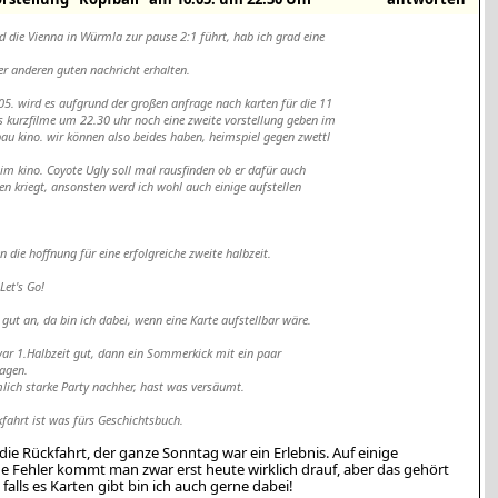
d die Vienna in Würmla zur pause 2:1 führt, hab ich grad eine
ner anderen guten nachricht erhalten.
05. wird es aufgrund der großen anfrage nach karten für die 11
s kurzfilme um 22.30 uhr noch eine zweite vorstellung geben im
bau kino. wir können also beides haben, heimspiel gegen zwettl
 im kino. Coyote Ugly soll mal rausfinden ob er dafür auch
rten kriegt, ansonsten werd ich wohl auch einige aufstellen
n die hoffnung für eine erfolgreiche zweite halbzeit.
Let's Go!
h gut an, da bin ich dabei, wenn eine Karte aufstellbar wäre.
war 1.Halbzeit gut, dann ein Sommerkick mit ein paar
lagen.
mlich starke Party nachher, hast was versäumt.
ckfahrt ist was fürs Geschichtsbuch.
die Rückfahrt, der ganze Sonntag war ein Erlebnis. Auf einige
 Fehler kommt man zwar erst heute wirklich drauf, aber das gehört
 falls es Karten gibt bin ich auch gerne dabei!