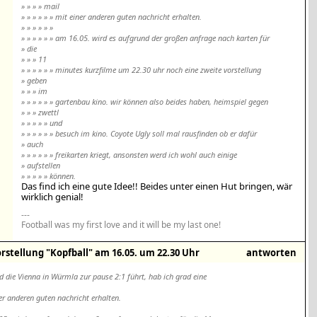
» » » » mail
» » » » » » mit einer anderen guten nachricht erhalten.
» » » » » »
» » » » » » am 16.05. wird es aufgrund der großen anfrage nach karten für
» die
» » » 11
» » » » » » minutes kurzfilme um 22.30 uhr noch eine zweite vorstellung
» geben
» » » im
» » » » » » gartenbau kino. wir können also beides haben, heimspiel gegen
» » » zwettl
» » » » » und
» » » » » » besuch im kino. Coyote Ugly soll mal rausfinden ob er dafür
» auch
» » » » » » freikarten kriegt, ansonsten werd ich wohl auch einige
» aufstellen
» » » » » können.
Das find ich eine gute Idee!! Beides unter einen Hut bringen, wär
wirklich genial!
---
Football was my first love and it will be my last one!
rstellung "Kopfball" am 16.05. um 22.30 Uhr
antworten
d die Vienna in Würmla zur pause 2:1 führt, hab ich grad eine
ner anderen guten nachricht erhalten.