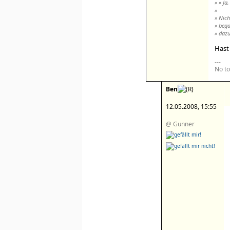
» » Ja
»
» Nich
» bega
» dazu
Hast
---
No to
Ben
12.05.2008, 15:55
@ Gunner