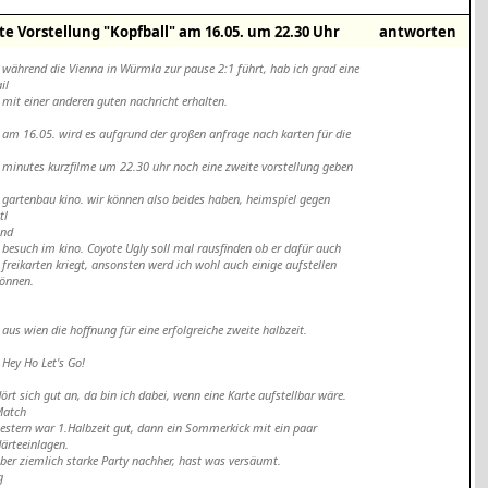
te Vorstellung "Kopfball" am 16.05. um 22.30 Uhr
antworten
» während die Vienna in Würmla zur pause 2:1 führt, hab ich grad eine
il
» mit einer anderen guten nachricht erhalten.
» am 16.05. wird es aufgrund der großen anfrage nach karten für die
» minutes kurzfilme um 22.30 uhr noch eine zweite vorstellung geben
» gartenbau kino. wir können also beides haben, heimspiel gegen
tl
und
» besuch im kino. Coyote Ugly soll mal rausfinden ob er dafür auch
» freikarten kriegt, ansonsten werd ich wohl auch einige aufstellen
können.
» aus wien die hoffnung für eine erfolgreiche zweite halbzeit.
» Hey Ho Let's Go!
Hört sich gut an, da bin ich dabei, wenn eine Karte aufstellbar wäre.
Match
gestern war 1.Halbzeit gut, dann ein Sommerkick mit ein paar
Härteeinlagen.
Aber ziemlich starke Party nachher, hast was versäumt.
g