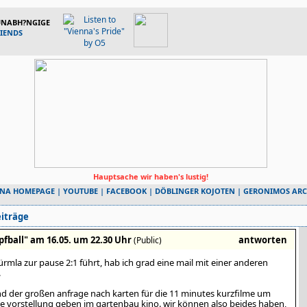
 UNABH?NGIGE
RIENDS
Hauptsache wir haben's lustig!
NNA HOMEPAGE
|
YOUTUBE
|
FACEBOOK
|
DÖBLINGER KOJOTEN
|
GERONIMOS ARC
iträge
pfball" am 16.05. um 22.30 Uhr
antworten
(Public)
rmla zur pause 2:1 führt, hab ich grad eine mail mit einer anderen
.
nd der großen anfrage nach karten für die 11 minutes kurzfilme um
te vorstellung geben im gartenbau kino. wir können also beides haben,