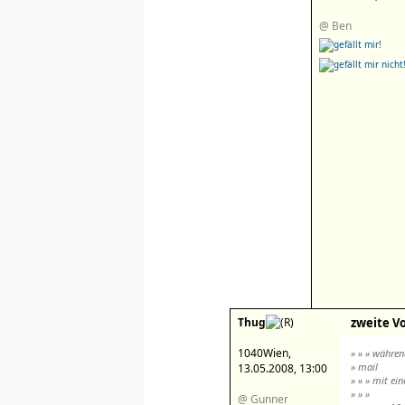
@ Ben
Thug
zweite Vo
1040Wien,
» » » währen
» mail
13.05.2008, 13:00
» » » mit ei
» » »
@ Gunner