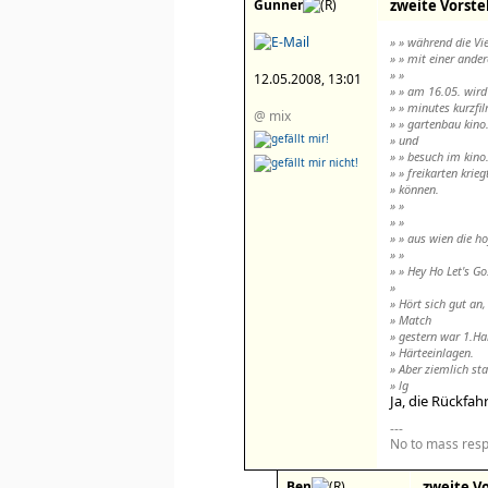
Gunner
zweite Vorste
» » während die Vi
» » mit einer ande
» »
12.05.2008, 13:01
» » am 16.05. wird
» » minutes kurzfi
@ mix
» » gartenbau kino
» und
» » besuch im kino
» » freikarten krie
» können.
» »
» »
» » aus wien die ho
» »
» » Hey Ho Let's Go
»
» Hört sich gut an,
» Match
» gestern war 1.Ha
» Härteeinlagen.
» Aber ziemlich st
» lg
Ja, die Rückfah
---
No to mass resp
Ben
zweite Vo