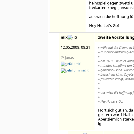
heimspiel gegen zwettl u
freikarten kriegt, ansons
aus wien die hoffnung für
Hey Ho Let's Go!
mix
zweite Vorstellung
12.05.2008, 08:21
» während die Vienna in 
» mit einer anderen guten
»
@ Jonas
» am 16.05. wird es aufg
» minutes kurzfilme um 2
» gartenbau kino. wir kö
» besuch im kino. Coyote
» freikarten kriegt, anso
»
»
» aus wien die hoffnung f
»
» Hey Ho Let's Go!
Hört sich gut an, da
gestern war 1.Halbz
Aber ziemlich stark
lg