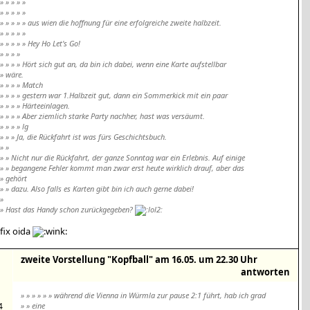
» » » » »
» » » » »
» » » » » aus wien die hoffnung für eine erfolgreiche zweite halbzeit.
» » » » »
» » » » » Hey Ho Let's Go!
» » » »
» » » » Hört sich gut an, da bin ich dabei, wenn eine Karte aufstellbar
» wäre.
» » » » Match
» » » » gestern war 1.Halbzeit gut, dann ein Sommerkick mit ein paar
» » » » Härteeinlagen.
» » » » Aber ziemlich starke Party nachher, hast was versäumt.
» » » » lg
» » » Ja, die Rückfahrt ist was fürs Geschichtsbuch.
» »
» » Nicht nur die Rückfahrt, der ganze Sonntag war ein Erlebnis. Auf einige
» » begangene Fehler kommt man zwar erst heute wirklich drauf, aber das
» gehört
» » dazu. Also falls es Karten gibt bin ich auch gerne dabei!
»
» Hast das Handy schon zurückgegeben?
fix oida
zweite Vorstellung "Kopfball" am 16.05. um 22.30 Uhr
antworten
» » » » » » während die Vienna in Würmla zur pause 2:1 führt, hab ich grad
4
» » eine