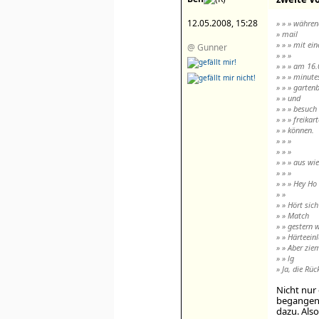
12.05.2008, 15:28
» » » währen
» mail
» » » mit ei
@ Gunner
» » »
» » » am 16.
» » » minute
» » » garten
» » und
» » » besuch
» » » freika
» » können.
» » »
» » »
» » » aus wie
» » »
» » » Hey Ho 
» »
» » Hört sic
» » Match
» » gestern 
» » Härteein
» » Aber zie
» » lg
» Ja, die Rü
Nicht nur 
begangene
dazu. Also