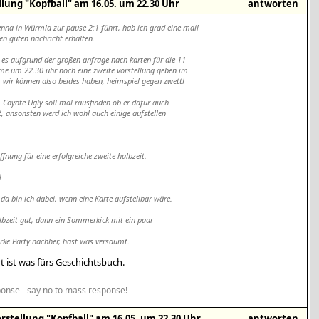
llung "Kopfball" am 16.05. um 22.30 Uhr
antworten
enna in Würmla zur pause 2:1 führt, hab ich grad eine mail
ren guten nachricht erhalten.
 es aufgrund der großen anfrage nach karten für die 11
lme um 22.30 uhr noch eine zweite vorstellung geben im
. wir können also beides haben, heimspiel gegen zwettl
. Coyote Ugly soll mal rausfinden ob er dafür auch
gt, ansonsten werd ich wohl auch einige aufstellen
ffnung für eine erfolgreiche zweite halbzeit.
!
 da bin ich dabei, wenn eine Karte aufstellbar wäre.
lbzeit gut, dann ein Sommerkick mit ein paar
arke Party nachher, hast was versäumt.
rt ist was fürs Geschichtsbuch.
onse - say no to mass response!
rstellung "Kopfball" am 16.05. um 22.30 Uhr
antworten