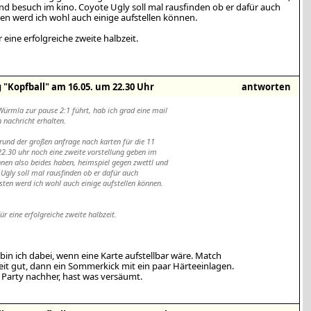
nd besuch im kino. Coyote Ugly soll mal rausfinden ob er dafür auch
ten werd ich wohl auch einige aufstellen können.
 eine erfolgreiche zweite halbzeit.
 "Kopfball" am 16.05. um 22.30 Uhr
antworten
Würmla zur pause 2:1 führt, hab ich grad eine mail
 nachricht erhalten.
rund der großen anfrage nach karten für die 11
2.30 uhr noch eine zweite vorstellung geben im
nnen also beides haben, heimspiel gegen zwettl und
 Ugly soll mal rausfinden ob er dafür auch
nsten werd ich wohl auch einige aufstellen können.
ür eine erfolgreiche zweite halbzeit.
 bin ich dabei, wenn eine Karte aufstellbar wäre. Match
eit gut, dann ein Sommerkick mit ein paar Härteeinlagen.
e Party nachher, hast was versäumt.