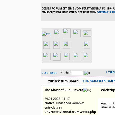
DIESES FORUM IST EINE VOM FIRST VIENNA FC 1894
EINRICHTUNG UND WIRD BETREUT VON
VIENNA´S F
|
VIE
Suche:
STARTPAGE
zurück zum Board
Die neuesten Beit
The Ghost of Rudi Hevera
Wichtigs
29.01.2023, 11:17
Notice
: Undefined variable:
Auch mit 
über 90 
entrydata in
C:\Vroots\viennaforum\votes.php