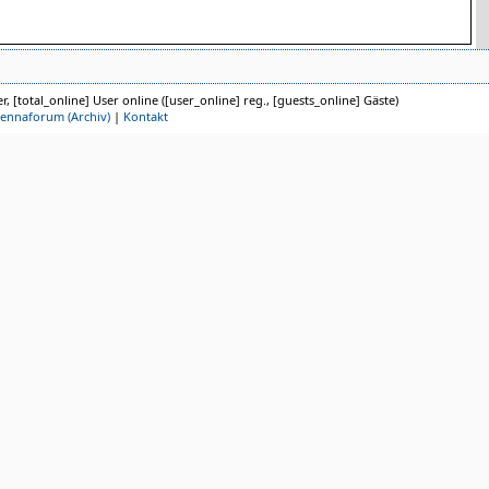
r, [total_online] User online ([user_online] reg., [guests_online] Gäste)
iennaforum (Archiv)
|
Kontakt