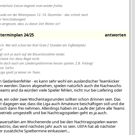
ernächste Saison beginnt man wieder früher.
Runde vor der Winterpause 12.-14. Dezember - das schreit nach
/ Verschiebungen!
 vergessen, dass zu dieser Zeit Winter ist?
erminplan 24/25
antworten
ich. Wer will schon bei Null Grad 2 Stunden am Fußballplatz
n?
gt sich ja auch auf die Besucherzahlen nieder.
scheint mir diese Regel nicht.
e doch auch um Länderspieltermine herum spielen. Z.B. Freitag/
od. Sa/So
Liga spielt ja keiner im Team.
in Gedankenfehler - es kann sehr wohl ein ausländischer Teamkicker
en werden. Davon abgesehen, spielen natürlich auch die Nachwuchs-
eams and da würden viele Spieler fehlen, nicht nur bei Liefering oder
be, ein oder zwei Wochentagsrunden sollten schon drinnen sein. Das
 dagegen war, dass die Liga auch Amateure beschäftigen soll und die
ich dann frei nehmen. Allerdings haben im Laufe der Jahre alle Teams
betrieb umgestellt und bei Nachtragsspielen geht es ja auch.
auerzahlen am Wochenende und bei den Nachtragsspielen waren
strös, das wird nächstes Jahr auch so sein. UEFA hat ab nächster
er zusätzliche Spieltermine einkassiert...