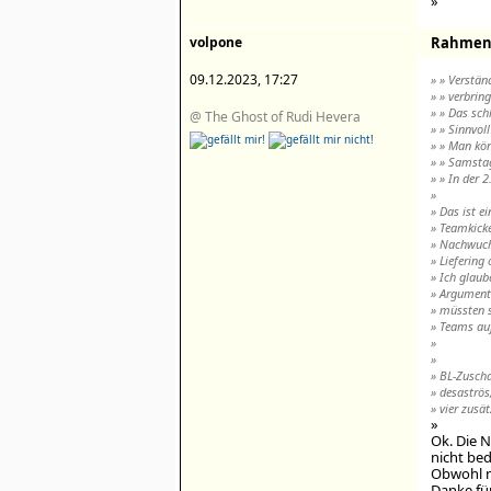
»
volpone
Rahment
09.12.2023, 17:27
» » Verstän
» » verbrin
» » Das sch
@ The Ghost of Rudi Hevera
» » Sinnvoll
» » Man kön
» » Samsta
» » In der 2
»
» Das ist e
» Teamkicke
» Nachwuchs
» Liefering
» Ich glaub
» Argument 
» müssten s
» Teams auf
»
»
» BL-Zusch
» desaströs
» vier zusät
»
Ok. Die 
nicht bed
Obwohl mir
Danke fü