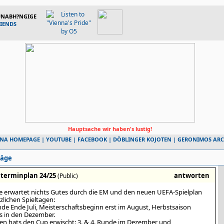
 UNABH?NGIGE
RIENDS
Hauptsache wir haben's lustig!
NNA HOMEPAGE
|
YOUTUBE
|
FACEBOOK
|
DÖBLINGER KOJOTEN
|
GERONIMOS ARC
räge
erminplan 24/25
antworten
(Public)
ie erwartet nichts Gutes durch die EM und den neuen UEFA-Spielplan
zlichen Spieltagen:
de Ende Juli, Meisterschaftsbeginn erst im August, Herbstsaison
s in den Dezember.
en hats den Cup erwischt: 3. & 4. Runde im Dezember und