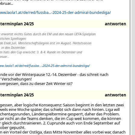
bruar...
ww.laola1.at/de/red/fussba...-2024-25-der-admiral-bundesliga/
erminplan 24/25
antworten
e erwartet nichts Gutes durch die EM und den neuen UEFA-Spielplan
zlichen Spieltagen:
de Ende Juli, Meisterschaftsbeginn erst im August, Herbstsaison
s in den Dezember.
en hats den Cup erwischt: 3. & 4. Runde im Dezember und
ruar...
ww.laola1.at/de/red/fussba...-2024-25-der-admiral-bundesliga/
nde vor der Winterpause 12.-14. Dezember - das schreit nach
 Verschiebungen!
ergessen, dass zu dieser Zeit Winter ist?
erminplan 24/25
antworten
gessen, aber logische Konsequenz: Saison beginnt in den letzten zwei
weils eine Woche später, das schiebt sich dann nach hinten. Liga will
chentagsrunden, Länderspieltermine gesperrt, daher das Problem.
ar nicht an die Teams denken, die im Cup weit kommen, die können
r gleich durchtrainieren. 2. Cuprunde auch von Ende September auf
ober gepusht.
 ein Vorteil der Ostliga, dass Mitte November alles vorbei war, danach