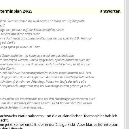
erminplan 24/25
antworten
dlich. Wer will schon bei Null Grad 2 Stunden am Fußballplatz
gen?
lägt sich ja auch auf die Besucherzahlen nieder.
 scheint mir diese Regel nicht.
nte doch auch um Länderspieltermine herum spielen. Z.B. Freitag/
g od. Sa/So
. Liga spielt ja keiner im Team.
in Gedankenfehler - es kann sehr wohl ein ausländischer
r einberufen werden. Davon abgesehen, spielen natürlich auch die
-Nationalteams and da würden viele Spieler fehlen, nicht nur bei
 oder Sturm.
e, ein oder zwei Wochentagsrunden sollten schon drinnen sein. Das
dagegen war, dass die Liga auch Amateure beschäftigen soll und die
ich dann frei nehmen. Allerdings haben im Laufe der Jahre alle
 Profibetrieb umgestellt und bei Nachtragsspielen geht es ja auch.
auerzahlen am Wochenende und bei den Nachtragsspielen waren auch
, das wird nächstes Jahr auch so sein. UEFA hat ab nächster Saison
zliche Spieltermine einkassiert...
Nachwuchs-Nationalteams und die ausländischen Teamspieler hab ich
acht.
 jetzt keiner einfällt, der in der 2. Liga kickt. Aber klar, es könnte sein.
r den Hinweis.