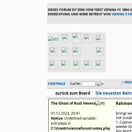
DIESES FORUM IST EINE VOM FIRST VIENNA FC 1894
EINRICHTUNG UND WIRD BETREUT VON
VIENNA´S F
|
VIE
Suche:
STARTPAGE
zurück zum Board
Die neuesten Beit
The Ghost of Rudi Hevera
Rahment
bringt w
07.12.2023, 20:41
mit zusät
Notice
: Undefined variable:
1. Cuprun
entrydata in
wieder bi
C:\Vroots\viennaforum\votes.php
Am ärgst