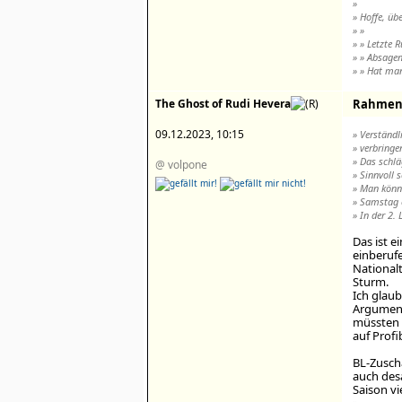
»
» Hoffe, üb
» »
» » Letzte 
» » Absagen
» » Hat man
The Ghost of Rudi Hevera
Rahment
09.12.2023, 10:15
» Verständl
» verbringe
» Das schlä
@ volpone
» Sinnvoll 
» Man könnt
» Samstag 
» In der 2. 
Das ist e
einberuf
Nationalt
Sturm.
Ich glau
Argument
müssten s
auf Profi
BL-Zusch
auch desa
Saison vi