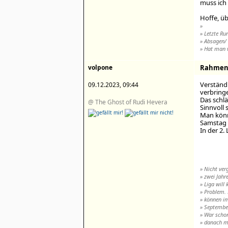
muss ich
Hoffe, ü
»
» Letzte Ru
» Absagen/
» Hat man v
volpone
Rahment
Verständl
09.12.2023, 09:44
verbring
Das schlä
@ The Ghost of Rudi Hevera
Sinnvoll 
Man könn
Samstag 
In der 2. 
» Nicht ver
» zwei Jahr
» Liga will
» Problem.
» können im
» Septembe
» War schon
» danach mu