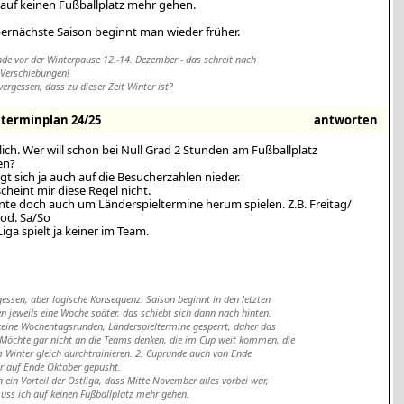
 auf keinen Fußballplatz mehr gehen.
bernächste Saison beginnt man wieder früher.
nde vor der Winterpause 12.-14. Dezember - das schreit nach
 Verschiebungen!
ergessen, dass zu dieser Zeit Winter ist?
erminplan 24/25
antworten
ich. Wer will schon bei Null Grad 2 Stunden am Fußballplatz
en?
gt sich ja auch auf die Besucherzahlen nieder.
scheint mir diese Regel nicht.
te doch auch um Länderspieltermine herum spielen. Z.B. Freitag/
od. Sa/So
Liga spielt ja keiner im Team.
gessen, aber logische Konsequenz: Saison beginnt in den letzten
en jeweils eine Woche später, das schiebt sich dann nach hinten.
 keine Wochentagsrunden, Länderspieltermine gesperrt, daher das
 Möchte gar nicht an die Teams denken, die im Cup weit kommen, die
 Winter gleich durchtrainieren. 2. Cuprunde auch von Ende
r auf Ende Oktober gepusht.
 ein Vorteil der Ostliga, dass Mitte November alles vorbei war,
ss ich auf keinen Fußballplatz mehr gehen.