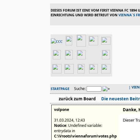
DIESES FORUM IST EINE VOM FIRST VIENNA FC 1894
EINRICHTUNG UND WIRD BETREUT VON
VIENNA´S F
|
VIE
Suche:
STARTPAGE
zurück zum Board
Die neuesten Beit
volpone
Danke, 
Dieser Tr
31.03.2024, 12:43
Notice
: Undefined variable:
entrydata in
C:\Vroots\viennaforum\votes.php