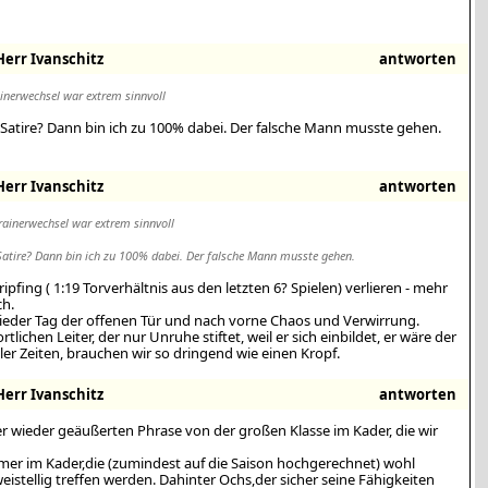
err Ivanschitz
antworten
ainerwechsel war extrem sinnvoll
Satire? Dann bin ich zu 100% dabei. Der falsche Mann musste gehen.
err Ivanschitz
antworten
Trainerwechsel war extrem sinnvoll
Satire? Dann bin ich zu 100% dabei. Der falsche Mann musste gehen.
ipfing ( 1:19 Torverhältnis aus den letzten 6? Spielen) verlieren - mehr
ch.
ieder Tag der offenen Tür und nach vorne Chaos und Verwirrung.
rtlichen Leiter, der nur Unruhe stiftet, weil er sich einbildet, er wäre der
ler Zeiten, brauchen wir so dringend wie einen Kropf.
err Ivanschitz
antworten
r wieder geäußerten Phrase von der großen Klasse im Kader, die wir
rmer im Kader,die (zumindest auf die Saison hochgerechnet) wohl
weistellig treffen werden. Dahinter Ochs,der sicher seine Fähigkeiten