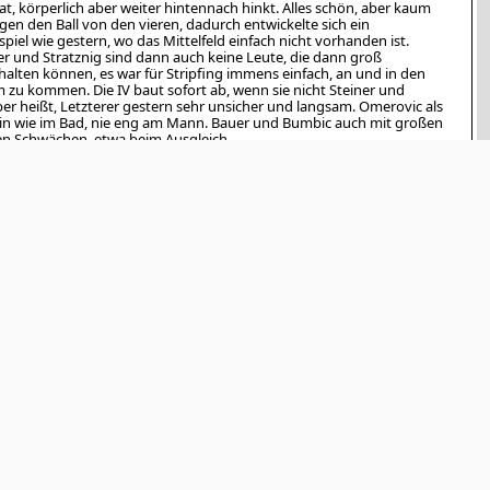
at, körperlich aber weiter hintennach hinkt. Alles schön, aber kaum
gen den Ball von den vieren, dadurch entwickelte sich ein
piel wie gestern, wo das Mittelfeld einfach nicht vorhanden ist.
r und Stratznig sind dann auch keine Leute, die dann groß
alten können, es war für Stripfing immens einfach, an und in den
 zu kommen. Die IV baut sofort ab, wenn sie nicht Steiner und
er heißt, Letzterer gestern sehr unsicher und langsam. Omerovic als
in wie im Bad, nie eng am Mann. Bauer und Bumbic auch mit großen
en Schwächen, etwa beim Ausgleich.
önnte auch locker mit drei oder vier guten Stürmern einlaufen, tut
 aus guten Gründen nicht. Vienna dagegen eher eine Ansammlung von
ven) Namen, die als Konstrukt immer weniger funktioniert. Monschein
rt halt mit dem Ball davon, ohne dass viel dabei herauskommt.
nteressant sein zu sehen, ob Sütcü versucht, die Zügel defensiv etwas
anzuziehen, das Spiel am Sonntag muss ihm ja in Mark und Bein
 sein. Könnte mir vorstellen, dass Abazovic von Kreuzhuber oder
g übernimmt, Peham vielleicht von der Bank kommt. Aber so auf
d zu spielen wie am Sonntag wird auch in Zukunft kein Erfolgsrezept
err Ivanschitz
antworten
 wieder geäußerten Phrase von der großen Klasse im Kader, die wir
mer im Kader,die (zumindest auf die Saison hochgerechnet) wohl
weistellig treffen werden. Dahinter Ochs,der sicher seine
en am Ball hat, körperlich aber weiter hintennach hinkt. Alles
er kaum Arbeit gegen den Ball von den vieren, dadurch entwickelte