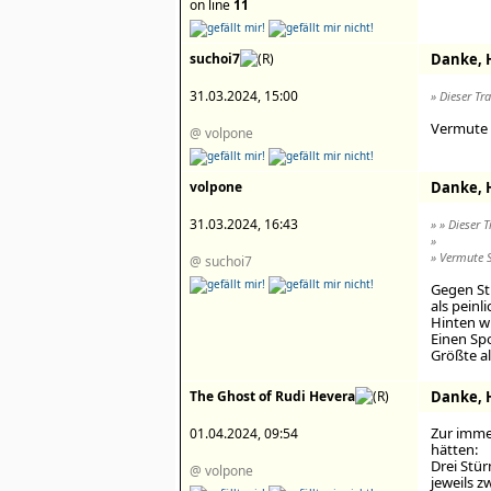
on line
11
suchoi7
Danke, H
31.03.2024, 15:00
» Dieser Tr
Vermute 
@ volpone
volpone
Danke, H
31.03.2024, 16:43
» » Dieser 
»
» Vermute 
@ suchoi7
Gegen Str
als peinli
Hinten w
Einen Spo
Größte al
The Ghost of Rudi Hevera
Danke, H
Zur imme
01.04.2024, 09:54
hätten:
Drei Stü
@ volpone
jeweils z