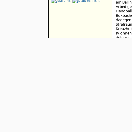
am Ball h
Arbeit ge
Handballs
Buxbache
dagegenh
Strafraum
Kreuzhub
IV ohneh
defensiv
Der GAK k
das aber
(offensi
galoppie
Es wird i
straffer 
gefahren
Stratzni
Hollywoo
sein.
mix
Danke, H
01.04.2024, 11:08
» Zur immer
» hätten:
» Drei Stür
@ The Ghost of Rudi Hevera
» jeweils z
» Fähigkeit
» schön, ab