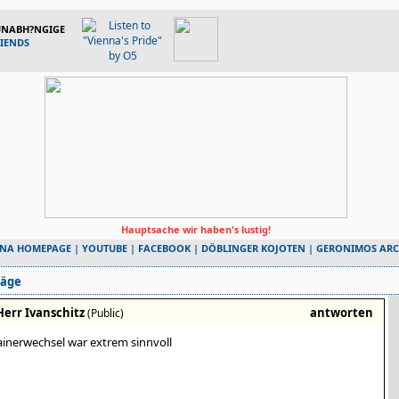
 UNABH?NGIGE
RIENDS
Hauptsache wir haben's lustig!
NNA HOMEPAGE
|
YOUTUBE
|
FACEBOOK
|
DÖBLINGER KOJOTEN
|
GERONIMOS ARC
räge
Herr Ivanschitz
antworten
(Public)
ainerwechsel war extrem sinnvoll