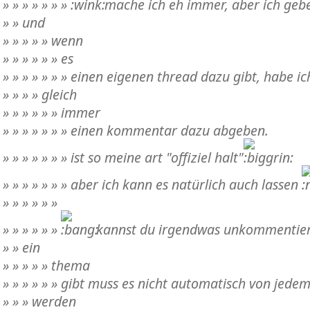
» » » » » » »
mache ich eh immer, aber ich gebe
» » und
» » » » » wenn
» » » » » » es
» » » » » » » einen eigenen thread dazu gibt, habe i
» » » » gleich
» » » » » » immer
» » » » » » » einen kommentar dazu abgeben.
» » » » » » » ist so meine art "offiziel halt"
» » » » » » » aber ich kann es natürlich auch lassen
» » » » » »
» » » » » »
kannst du irgendwas unkommentiert 
» » ein
» » » » » thema
» » » » » » gibt muss es nicht automatisch von jed
» » » werden