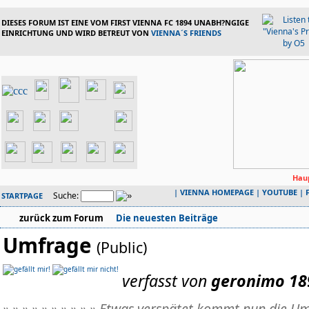
DIESES FORUM IST EINE VOM FIRST VIENNA FC 1894 UNABH?NGIGE
EINRICHTUNG UND WIRD BETREUT VON
VIENNA´S FRIENDS
Haup
|
VIENNA HOMEPAGE
|
YOUTUBE
|
Suche:
STARTPAGE
zurück zum Forum
Die neuesten Beiträge
Umfrage
(Public)
verfasst von
geronimo 18
» » » » » » » » » » Etwas verspätet kommt nun die 