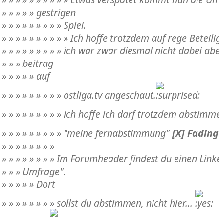
» » » » » gestrigen
» » » » » » » » » Spiel.
» » » » » » » » » » Ich hoffe trotzdem auf rege Beteil
» » » » » » » » » ich war zwar diesmal nicht dabei a
» » » beitrag
» » » » » auf
» » » » » » » » » ostliga.tv angeschaut.
» » » » » » » » » ich hoffe ich darf trotzdem abstimm
» » » » » » » » » "meine fernabstimmung"
[X] Fadin
» » » » » » » »
» » » » » » » » Im Forumheader findest du einen Lin
» » » Umfrage".
» » » » » Dort
» » » » » » » » sollst du abstimmen, nicht hier...