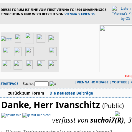
DIESES FORUM IST EINE VOM FIRST VIENNA FC 1894 UNABH?NGIGE
EINRICHTUNG UND WIRD BETREUT VON
VIENNA´S FRIENDS
Haup
|
VIENNA HOMEPAGE
|
YOUTUBE
|
Suche:
STARTPAGE
zurück zum Forum
Die neuesten Beiträge
Danke, Herr Ivanschitz
(Public)
verfasst von
suchoi7
, 
» Dieser Trainerwechsel war extrem sinnvoll