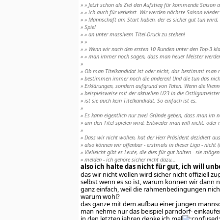
» » Jetzt schon als Ziel den Aufstieg für kommende Saison 
» » ich auch für verkehrt. Wir werden nächste Saison wieder
» » Mannschaft am Start haben, der es sicher gut tun wird,
» Spiel
» » an unter massivem Titel-Druck zu stehen!
» »
» » Wenn wir nach den ersten 10 Runden unter den Top-3 kla
» » man immer noch sagen, dass man heuer Meister werde
»
» Ob man Titelkandidat ist oder nicht, das bestimmt man n
» bestimmen immer noch die anderen! Und die tun das nic
» Erklärungen, sondern aufgrund von Taten. Wenn die Vienn
» beispielsweise mit der aktuellen U23 in die Ostligameister
» ist sie auch kein Titelkandidat. So einfach ist es.
»
» Es kann eigentlich nur zwei Gründe geben, dass man im n
» um den Titel spielen wird: Entweder man will nicht, oder
»
» Dass wir nicht wollen, hat der Herr Präsident dezidiert au
» also können wir offenbar - erstmals in dieser Liga - nicht 
» Vielleicht gibt es Leute, die dies für gut halten - sie mögen
» melden - ich gehöre sicher nicht dazu...
also ich halte das nicht für gut, ich will un
das wir nicht wollen wird sicher nicht offiziell z
selbst wenn es so ist, warum können wir dann n
ganz einfach, weil die rahmenbedingungen nicht
warum wohl?
das ganze mit dem aufbau einer jungen mannscha
man nehme nur das beispiel parndorf- einkaufe
in den letzten jahren denke ich mal