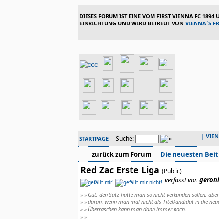
DIESES FORUM IST EINE VOM FIRST VIENNA FC 1894
EINRICHTUNG UND WIRD BETREUT VON
VIENNA´S F
|
VIE
Suche:
STARTPAGE
zurück zum Forum
Die neuesten Beit
Red Zac Erste Liga
(Public)
verfasst von
geron
» » Gut, den Satz hätte man so nicht verkünden sollen, aber
» » daran, wenn man mal nicht als Titelkandidat in die neue
» » Überraschen kann man dann immer noch.
» »