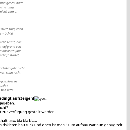
auszugeben, halte
 eine junge
 nicht vom 1.
ssiert sind, kann
n möchte!
icht selbst, das
ht aufgrund von
a nächstes Jahr
schaft startet,
ächsten Jahr nicht
 man kann nicht.
sgeschlossen,
(mehr).
 sich bitte
bedingt aufsteigen!
ugegeben.
icht?
 zur verfügung gestellt werden.
ft usw. bla bla bla...
n riskieren hau ruck und oben ist man ! zum aufbau war nun genug zeit