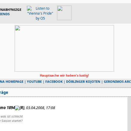
 UNABH?NGIGE
RIENDS
Hauptsache wir haben's lustig!
NNA HOMEPAGE
|
YOUTUBE
|
FACEBOOK
|
DÖBLINGER KOJOTEN
|
GERONIMOS ARC
räge
imo 1894
, 03.04.2008, 17:08
 was ist schlecht
 Saison startet?