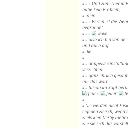
» » » Und zum Thema P
habe kein Problem,
» mein
» » » Verein ist die Vi
gegründet.
» » »
» » also ich bin von de
und auch auf
» die
»
» » doppelveranstaltun
verzichten.
» » ganz ehrlich gesagt
mir das wort
» » fusion im kopf he
»
» Die werden nicht Fusi
eigenen Fleisch, wen
weils kein Derby mehr 
wie sie sich das vorst