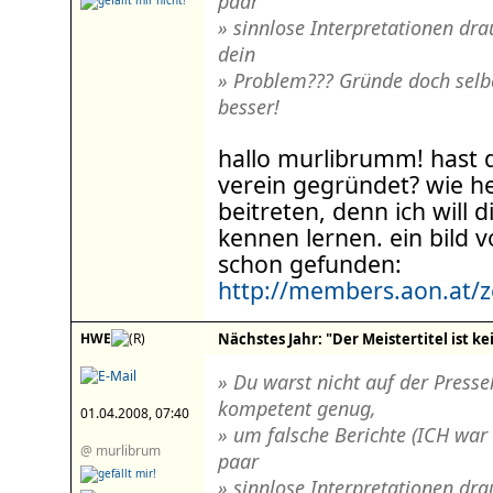
paar
» sinnlose Interpretationen drau
dein
» Problem??? Gründe doch selb
besser!
hallo murlibrumm! hast
verein gegründet? wie he
beitreten, denn ich will 
kennen lernen. ein bild v
schon gefunden:
http://members.aon.at/ze
HWE
Nächstes Jahr: "Der Meistertitel ist kei
» Du warst nicht auf der Presse
kompetent genug,
01.04.2008, 07:40
» um falsche Berichte (ICH war 
@ murlibrum
paar
» sinnlose Interpretationen drau