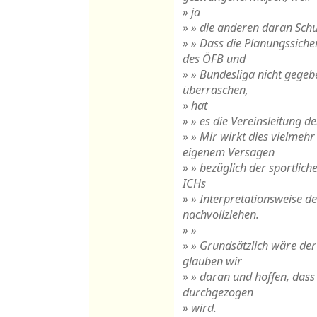
» ja
» » die anderen daran Schu
» » Dass die Planungssich
des ÖFB und
» » Bundesliga nicht gegeb
überraschen,
» hat
» » es die Vereinsleitung d
» » Mir wirkt dies vielme
eigenem Versagen
» » bezüglich der sportlic
ICHs
» » Interpretationsweise d
nachvollziehen.
» »
» » Grundsätzlich wäre der
glauben wir
» » daran und hoffen, dass
durchgezogen
» wird.