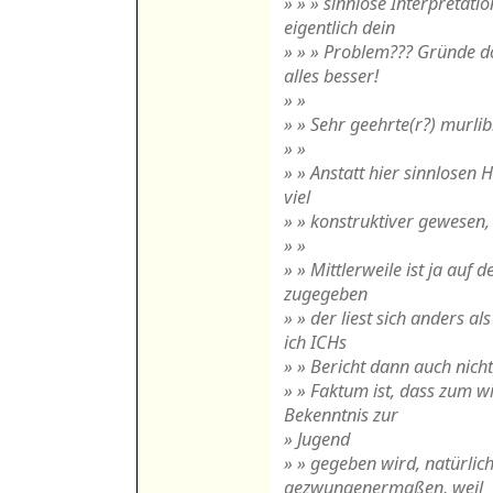
» » » sinnlose Interpretati
eigentlich dein
» » » Problem??? Gründe d
alles besser!
» »
» » Sehr geehrte(r?) murli
» »
» » Anstatt hier sinnlosen 
viel
» » konstruktiver gewesen, 
» »
» » Mittlerweile ist ja auf 
zugegeben
» » der liest sich anders a
ich ICHs
» » Bericht dann auch nich
» » Faktum ist, dass zum 
Bekenntnis zur
» Jugend
» » gegeben wird, natürlich
gezwungenermaßen, weil