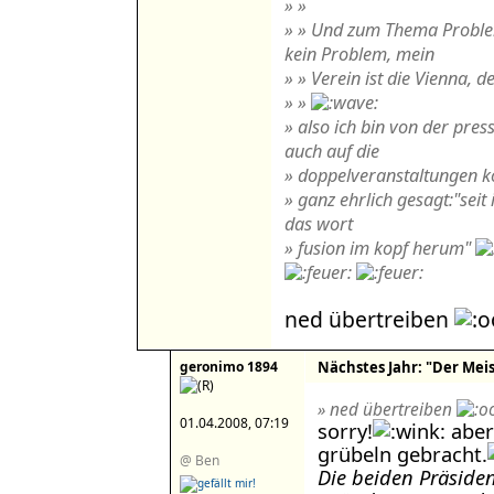
» »
» » Und zum Thema Proble
kein Problem, mein
» » Verein ist die Vienna, 
» »
» also ich bin von der pres
auch auf die
» doppelveranstaltungen kö
» ganz ehrlich gesagt:"seit
das wort
» fusion im kopf herum"
ned übertreiben
geronimo 1894
Nächstes Jahr: "Der Meist
» ned übertreiben
01.04.2008, 07:19
sorry!
aber
grübeln gebracht.
@ Ben
Die beiden Präsiden