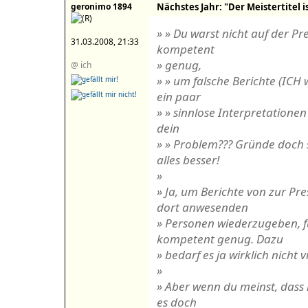
geronimo 1894
Nächstes Jahr: "Der Meistertitel is
» » Du warst nicht auf der Pr
31.03.2008, 21:33
kompetent
» genug,
@ ich
» » um falsche Berichte (ICH 
ein paar
» » sinnlose Interpretationen
dein
» » Problem??? Gründe doch 
alles besser!
»
» Ja, um Berichte von zur P
dort anwesenden
» Personen wiederzugeben, fü
kompetent genug. Dazu
» bedarf es ja wirklich nicht vi
»
» Aber wenn du meinst, dass i
es doch