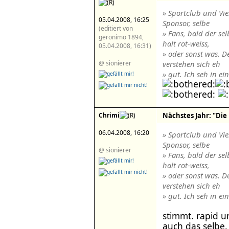
» Sportclub und Vie
05.04.2008, 16:25
Sponsor, selbe
(editiert von
» Fans, bald der se
geronimo 1894,
halt rot-weiss,
05.04.2008, 16:31)
» oder sonst was. D
@ sionierer
verstehen sich eh
» gut. Ich seh in ei
Chrimi
Nächstes Jahr: "Die F
06.04.2008, 16:20
» Sportclub und Vie
Sponsor, selbe
@ sionierer
» Fans, bald der se
halt rot-weiss,
» oder sonst was. D
verstehen sich eh
» gut. Ich seh in ei
stimmt. rapid u
auch das selbe.