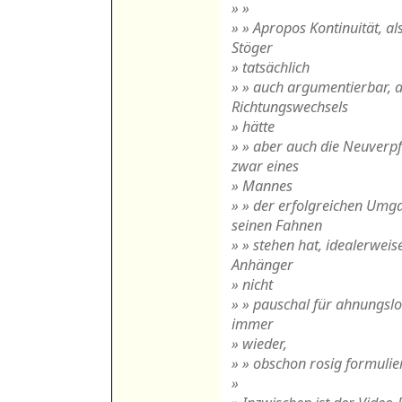
» »
» » Apropos Kontinuität, al
Stöger
» tatsächlich
» » auch argumentierbar, 
Richtungswechsels
» hätte
» » aber auch die Neuverpf
zwar eines
» Mannes
» » der erfolgreichen Umga
seinen Fahnen
» » stehen hat, idealerweis
Anhänger
» nicht
» » pauschal für ahnungslos
immer
» wieder,
» » obschon rosig formulier
»