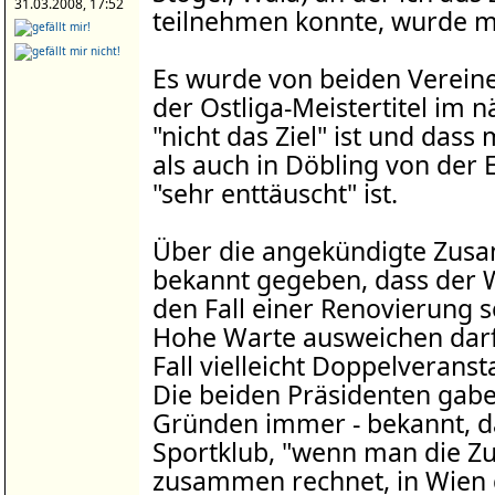
31.03.2008, 17:52
teilnehmen konnte, wurde mi
Es wurde von beiden Vereine
der Ostliga-Meistertitel im n
"nicht das Ziel" ist und das
als auch in Döbling von der E
"sehr enttäuscht" ist.
Über die angekündigte Zus
bekannt gegeben, dass der W
den Fall einer Renovierung s
Hohe Warte ausweichen darf
Fall vielleicht Doppelveran
Die beiden Präsidenten gabe
Gründen immer - bekannt, d
Sportklub, "wenn man die Z
zusammen rechnet, in Wien