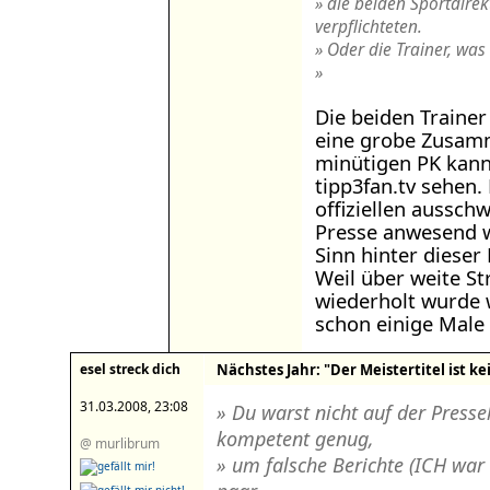
» die beiden Sportdirek
verpflichteten.
» Oder die Trainer, was
»
Die beiden Traine
eine grobe Zusam
minütigen PK kan
tipp3fan.tv sehen.
offiziellen aussch
Presse anwesend w
Sinn hinter dieser
Weil über weite S
wiederholt wurde
schon einige Male
esel streck dich
Nächstes Jahr: "Der Meistertitel ist kei
31.03.2008, 23:08
» Du warst nicht auf der Presse
kompetent genug,
@ murlibrum
» um falsche Berichte (ICH war 