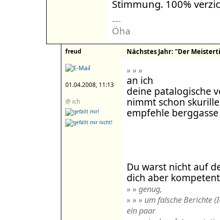
Stimmung. 100% verzich
---
Öha
freud
Nächstes Jahr: "Der Meistertit
» » »
an ich
01.04.2008, 11:13
deine patalogische 
nimmt schon skurill
@ ich
empfehle berggasse 
Du warst nicht auf d
dich aber kompetent
» » genug,
» » » um falsche Berichte (
ein paar