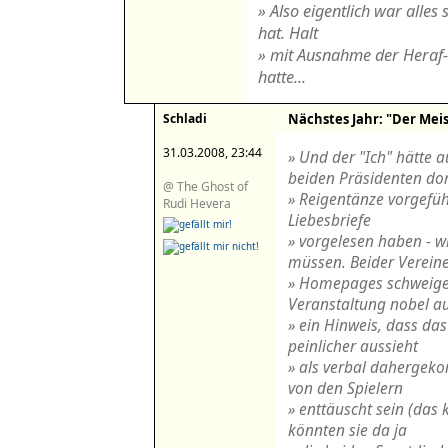
» Also eigentlich war alles 
hat. Halt
» mit Ausnahme der Heraf-S
hatte...
Schladi
Nächstes Jahr: "Der Meist
31.03.2008, 23:44
» Und der "Ich" hätte 
beiden Präsidenten dor
@ The Ghost of
» Reigentänze vorgefüh
Rudi Hevera
Liebesbriefe
» vorgelesen haben - w
müssen. Beider Verein
» Homepages schweigen
Veranstaltung nobel a
» ein Hinweis, dass da
peinlicher aussieht
» als verbal dahergek
von den Spielern
» enttäuscht sein (das 
könnten sie da ja