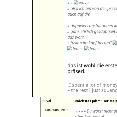
» »
» also ich bin von der pres
auch auf die
» doppelveranstaltungen kö
» ganz ehrlich gesagt:"seit
das wort
» fusion im kopf herum"
das ist wohl die erst
präserl.
---
„I spent a lot of mone
– the rest I just squan
Süval
Nächstes Jahr: "Der Meist
01.04.2008, 19:38
» » » » Du warst nicht 
aber kompetent