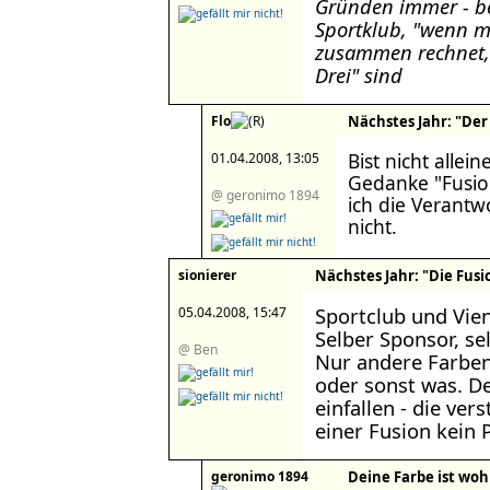
Gründen immer - b
Sportklub, "wenn m
zusammen rechnet,
Drei" sind
Flo
Nächstes Jahr: "Der M
Bist nicht allei
01.04.2008, 13:05
Gedanke "Fusion
@ geronimo 1894
ich die Verantw
nicht.
sionierer
Nächstes Jahr: "Die Fusio
Sportclub und Vien
05.04.2008, 15:47
Selber Sponsor, sel
@ Ben
Nur andere Farben
oder sonst was. D
einfallen - die ver
einer Fusion kein 
geronimo 1894
Deine Farbe ist woh