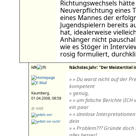
Richtungswechsels hätte
Neuverpflichtung eines T
eines Mannes der erfol
Jugendspielern bereits a
hat, idealerweise viellei
Anhänger nicht pauschal 
wie es Stöger in Intervi
rosig formuliert, durchkl
ich
Nächstes Jahr: "Der Meistertitel is
» » Du warst nicht auf der Pr
kompetent
» genug,
Kaumberg,
01.04.2008, 08:58
» » um falsche Berichte (ICH 
ein paar
@ HWE
» » sinnlose Interpretationen
dein
» » Problem??? Gründe doch 
alles besser!