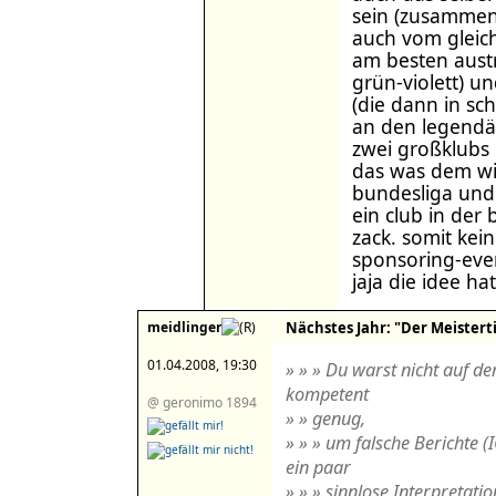
sein (zusammen 
auch vom gleich
am besten austr
grün-violett) u
(die dann in sc
an den legendä
zwei großklubs u
das was dem wi
bundesliga und 
ein club in der 
zack. somit kei
sponsoring-even
jaja die idee h
meidlinger
Nächstes Jahr: "Der Meistertit
01.04.2008, 19:30
» » » Du warst nicht auf de
kompetent
@ geronimo 1894
» » genug,
» » » um falsche Berichte (
ein paar
» » » sinnlose Interpretati