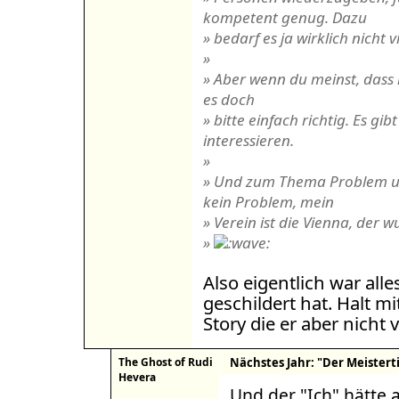
kompetent genug. Dazu
» bedarf es ja wirklich nicht vi
»
» Aber wenn du meinst, dass i
es doch
» bitte einfach richtig. Es gibt
interessieren.
»
» Und zum Thema Problem u
kein Problem, mein
» Verein ist die Vienna, der 
»
Also eigentlich war alle
geschildert hat. Halt 
Story die er aber nicht v
The Ghost of Rudi
Nächstes Jahr: "Der Meistertit
Hevera
Und der "Ich" hätte 