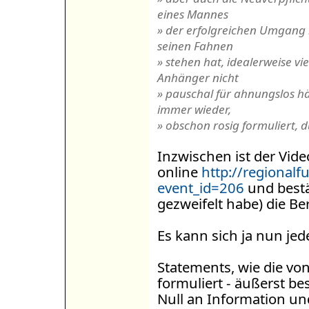
eines Mannes
» der erfolgreichen Umgang m
seinen Fahnen
» stehen hat, idealerweise vi
Anhänger nicht
» pauschal für ahnungslos häl
immer wieder,
» obschon rosig formuliert, d
Inzwischen ist der Video
online
http://regionalf
event_id=206
und bestä
gezweifelt habe) die B
Es kann sich ja nun jed
Statements, wie die von
formuliert - äußerst b
Null an Information un