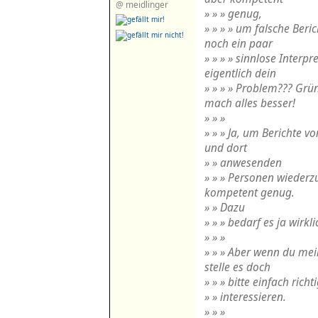
@ meidlinger
» » » genug,
» » » » um falsche Beri
noch ein paar
» » » » sinnlose Interpr
eigentlich dein
» » » » Problem??? Grü
mach alles besser!
» » »
» » » Ja, um Berichte 
und dort
» » anwesenden
» » » Personen wiederz
kompetent genug.
» » Dazu
» » » bedarf es ja wirkli
» » »
» » » Aber wenn du mein
stelle es doch
» » » bitte einfach richt
» » interessieren.
» » »