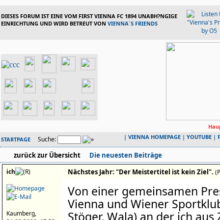
DIESES FORUM IST EINE VOM FIRST VIENNA FC 1894 UNABH?NGIGE
EINRICHTUNG UND WIRD BETREUT VON
VIENNA´S FRIENDS
Haup
|
VIENNA HOMEPAGE
|
YOUTUBE
|
Suche:
STARTPAGE
zurück zur Übersicht
Die neuesten Beiträge
ich
Nächstes Jahr: "Der Meistertitel ist kein Ziel".
(
Von einer gemeinsamen Pre
Vienna und Wiener Sportklub
Stöger, Wala) an der ich aus 
Kaumberg,