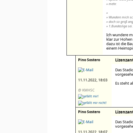
» mehr.
»
» Wundere mich sc
» doch so groß ang
» 1.Bundesliga sei.
Ich wundere mic
klar zur Hohe
dazu ist die Ba
einem Heimspiel
Pino Sostero
Lizenzant
Das Stadi
vorgesehen
11.11.2022, 18:03
Es steht a
@ KMHSC
Pino Sostero
Lizenzant
Das Stadi
vorgesehen
11.11.2022, 18:07