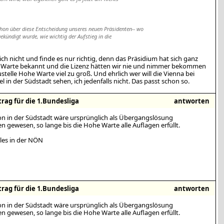
hon über diese Entscheidung unseres neuen Präsidenten-- wo
ekündigt wurde, wie wichtig der Aufstieg in die
h nicht und finde es nur richtig, denn das Präsidium hat sich ganz
n Warte bekannt und die Lizenz hätten wir nie und nimmer bekommen
ustelle Hohe Warte viel zu groß. Und ehrlich wer will die Vienna bei
 in der Südstadt sehen, ich jedenfalls nicht. Das passt schon so.
rag für die 1.Bundesliga
antworten
on in der Südstadt wäre ursprünglich als Übergangslösung
 gewesen, so lange bis die Hohe Warte alle Auflagen erfüllt.
lles in der NÖN
rag für die 1.Bundesliga
antworten
on in der Südstadt wäre ursprünglich als Übergangslösung
 gewesen, so lange bis die Hohe Warte alle Auflagen erfüllt.