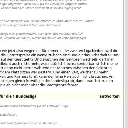
weniger angenehm, noch dazu, wo die Vienna die Vorgaben immer
t. In Dornbirn oder Lafnitz etwa wirst du beim Eingang nicht
t auch noch der VAR, wo die Zuseher im Stadium immer im Dunkeln
erden - ungefähr das Letzte, was ich brauche.
eswegs alles erstrebenswert, auch wenn das natürlich das Ziel
rd. Schauen wir einmal, welche Baustellen als erste angegangen
n wir jetzt also wegen dir für immer in der zweiten Liga bleiben weil dir
 die Eintrittspreise ein wenig zu hoch sind und dir das Sicherheits-Rum-
c!) auf den Geist geht? Und zwischen den Sektoren wechseln darf man
elleicht auch nicht mehr, was natürlich höchst sonderbar ist. Ich meine
ert denn nicht gerne während des Matches zwischen den Sektoren
f dem Platz sitzen war gestern. Und einen VAR, welcher zu mehr
keit und Fairness führt kann der feine Herr auch nicht brauchen. Am
 steigen gleich freiwillig in die Landesliga ab, dann brauchst zu den
pielen nicht mehr über die Stadtgrenze fahren.
für die 1.Bundesliga
antworten
e Vienna keinen Lizenzantrag für die ADMIRAL 1.liga
mende Saison.
 und möglicherweise eine verpasste Chance....