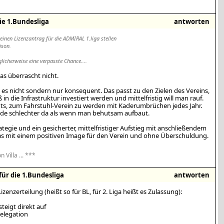
ie 1.Bundesliga
antworten
keinen Lizenzantrag für die ADMIRAL 1.liga stellen
ison.
licherweise eine verpasste Chance....
das überrascht nicht.
 es nicht sondern nur konsequent. Das passt zu den Zielen des Vereins,
in die Infrastruktur investiert werden und mittelfristig will man rauf.
chts, zum Fahrstuhl-Verein zu werden mit Kaderumbrüchen jedes Jahr.
de schlechter da als wenn man behutsam aufbaut.
rategie und ein gesicherter, mittelfristiger Aufstieg mit anschließendem
as mit einem positiven Image für den Verein und ohne Überschuldung.
n Villa ... ***
für die 1.Bundesliga
antworten
zenzerteilung (heißt so für BL, für 2. Liga heißt es Zulassung):
steigt direkt auf
Relegation