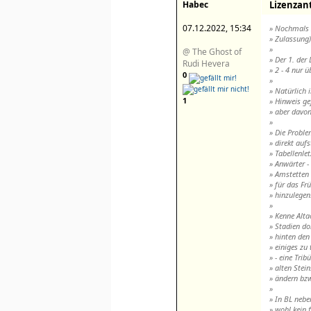
Habec
Lizenzant
07.12.2022, 15:34
» Nochmals z
» Zulassung)
»
@ The Ghost of
» Der 1. der 
Rudi Hevera
» 2 - 4 nur 
0
»
» Natürlich 
1
» Hinweis ge
» aber davon
»
» Die Proble
» direkt auf
» Tabellenle
» Anwärter -
» Amstetten 
» für das Fr
» hinzulegen
»
» Kenne Alta
» Stadien do
» hinten den
» einiges zu
» - eine Tri
» alten Stei
» ändern bzw
»
» In BL nebe
» wohl kein 