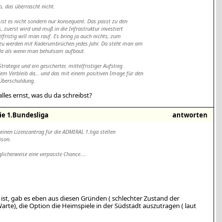
o, das überrascht nicht.
ist es nicht sondern nur konsequent. Das passt zu den
s, zuerst wird und muß in die Infrastruktur investiert
lfristig will man rauf. Es bring ja auch nichts, zum
n zu werden mit Kaderumbrüchen jedes Jahr. Da steht man am
 da als wenn man behutsam aufbaut.
Strategie und ein gesicherter, mittelfristiger Aufstieg
dem Verbleib da… und das mit einem positiven Image für den
 Überschuldung.
lles ernst, was du da schreibst?
ie 1.Bundesliga
antworten
keinen Lizenzantrag für die ADMIRAL 1.liga stellen
ison.
licherweise eine verpasste Chance....
 ist, gab es eben aus diesen Gründen ( schlechter Zustand der
rte), die Option die Heimspiele in der Südstadt auszutragen ( laut