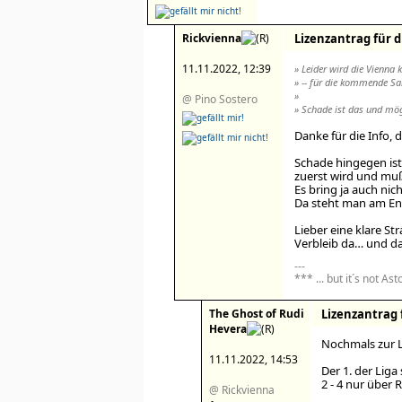
Rickvienna
Lizenzantrag für d
11.11.2022, 12:39
» Leider wird die Vienna 
» -- für die kommende Sa
»
@ Pino Sostero
» Schade ist das und mög
Danke für die Info, 
Schade hingegen ist
zuerst wird und muß 
Es bring ja auch ni
Da steht man am En
Lieber eine klare St
Verbleib da… und d
---
*** ... but it´s not Asto
The Ghost of Rudi
Lizenzantrag 
Hevera
Nochmals zur Li
11.11.2022, 14:53
Der 1. der Liga 
2 - 4 nur über 
@ Rickvienna