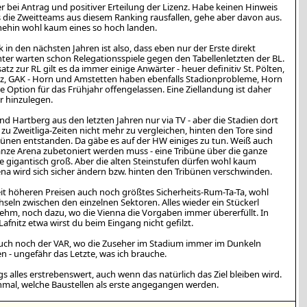
r bei Antrag und positiver Erteilung der Lizenz. Habe keinen Hinweis
 die Zweitteams aus diesem Ranking rausfallen, gehe aber davon aus.
ehin wohl kaum eines so hoch landen.
 in den nächsten Jahren ist also, dass eben nur der Erste direkt
inter warten schon Relegationsspiele gegen den Tabellenletzten der BL.
z zur RL gilt es da immer einige Anwärter - heuer definitiv St. Pölten,
z, GAK - Horn und Amstetten haben ebenfalls Stadionprobleme, Horn
ie Option für das Frühjahr offengelassen. Eine Ziellandung ist daher
r hinzulegen.
d Hartberg aus den letzten Jahren nur via TV - aber die Stadien dort
zu Zweitliga-Zeiten nicht mehr zu vergleichen, hinten den Tore sind
bünen entstanden. Da gäbe es auf der HW einiges zu tun. Weiß auch
ganze Arena zubetoniert werden muss - eine Tribüne über die ganze
e gigantisch groß. Aber die alten Steinstufen dürfen wohl kaum
rena wird sich sicher ändern bzw. hinten den Tribünen verschwinden.
it höheren Preisen auch noch größtes Sicherheits-Rum-Ta-Ta, wohl
hseln zwischen den einzelnen Sektoren. Alles wieder ein Stückerl
hm, noch dazu, wo die Vienna die Vorgaben immer übererfüllt. In
afnitz etwa wirst du beim Eingang nicht gefilzt.
ch noch der VAR, wo die Zuseher im Stadium immer im Dunkeln
n - ungefähr das Letzte, was ich brauche.
s alles erstrebenswert, auch wenn das natürlich das Ziel bleiben wird.
nmal, welche Baustellen als erste angegangen werden.