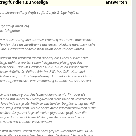
rag für die 1.Bundesliga
antworten
ur Lizenzerteilung (heißt so für BL, für 2. Liga heißt es
:
Liga steigt direkt auf
über Relegation
immer bei Antrag und positiver Erteilung der Lizenz. Habe keinen
funden, dass die Zweitteams aus diesem Ranking rausfallen, gehe
 aus. Heuer wird ohnehin wohl kaum eines so hoch landen.
matik in den nächsten Jahren ist also, dass eben nur der Erste
steigt, dahinter warten schon Relegationsspiele gegen den
tzten der BL. Und im Gegensatz zur RL gilt es da immer einige
 heuer definitiv St. Pölten, Admira, BW Linz, GAK - Horn und
haben ebenfalls Stadionprobleme, Horn hat sich aber die Option
ühjahr offengelassen. Eine Ziellandung ist daher nur sehr schwer
.
ch und Hartberg aus den letzten Jahren nur via TV - aber die
rt sind mit denen zu Zweitliga-Zeiten nicht mehr zu vergleichen,
 Tore sind sehr große Tribünen entstanden. Da gäbe es auf der HW
 tun. Weiß auch nicht, ob die ganze Arena zubetoniert werden muss
büne über die ganze Längsseite wäre gigantisch groß. Aber die
nstufen dürfen wohl kaum bleiben, die Arena wird sich sicher
. hinten den Tribünen verschwinden.
n weit höheren Preisen auch noch größtes Sicherheits-Rum-Ta-Ta,
freies Wechseln zwischen den einzelnen Sektoren. Alles wieder ein