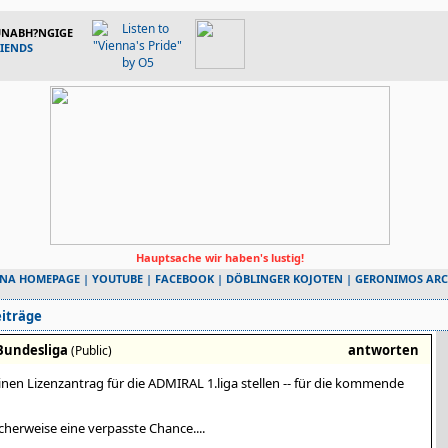
 UNABH?NGIGE
RIENDS
Hauptsache wir haben's lustig!
NNA HOMEPAGE
|
YOUTUBE
|
FACEBOOK
|
DÖBLINGER KOJOTEN
|
GERONIMOS ARC
iträge
.Bundesliga
antworten
(Public)
inen Lizenzantrag für die ADMIRAL 1.liga stellen -- für die kommende
cherweise eine verpasste Chance....