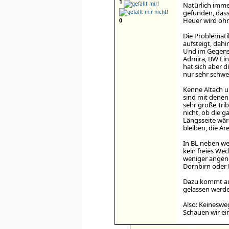
1
Natürlich imme
gefunden, dass
Heuer wird ohn
0
Die Problematik
aufsteigt, dah
Und im Gegensat
Admira, BW Lin
hat sich aber d
nur sehr schwe
Kenne Altach un
sind mit denen 
sehr große Tri
nicht, ob die 
Längsseite wär
bleiben, die A
In BL neben we
kein freies Wec
weniger angene
Dornbirn oder L
Dazu kommt au
gelassen werde
Also: Keinesweg
Schauen wir ei