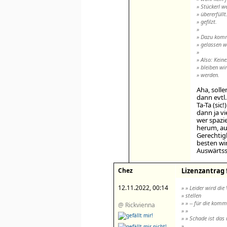
» Stückerl 
» übererfüll
» gefilzt.
»
» Dazu komm
» gelassen w
»
» Also: Kein
» bleiben wi
» werden.
Aha, solle
dann evtl.
Ta-Ta (si
dann ja vi
wer spazi
herum, au
Gerechtig
besten wir
Auswärtss
Chez
Lizenzantrag 
12.11.2022, 00:14
» » Leider wird di
» stellen
» » -- für die kom
@ Rickvienna
» »
» » Schade ist das
»