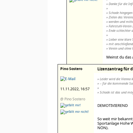
» Danke für die Inf
»
» Schade hingegen 
» Zielen des Verein
» werden und mitte
» Fahrstuhl-Verei
» Ende schlechter
»
» Lieber eine klare 
» mit anschließen
» Verein und ohne
Meinst du das a
Pino Sostero
Lizenzantrag für d
» Leider wird die Vienna 
» -- für die kommende Sa
»
11.11.2022, 16:57
» Schade ist das und mög
@ Pino Sostero
DEMOTIVIEREND
So weit mir bekannt
Sportanlage Hohe Wa
NÖN).