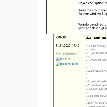
Naja diese Option ist
Kann mir schon vorst
fördern wird, weil ei
Wundere mich schon
groß angekündigt wur
KMHSC
Lizenzantrag 
11.11.2022, 17:40
» » Leider wird di
» stellen
» » -- für die kom
@ Pino Sostero
» »
» » Schade ist das
»
»
» DEMOTIVIEREN
»
»
» So weit mir beka
» Zustand der Spor
» Südstadt auszutr
»
» Naja diese Option
»
» Kann mir schon v
» Spieler nicht för