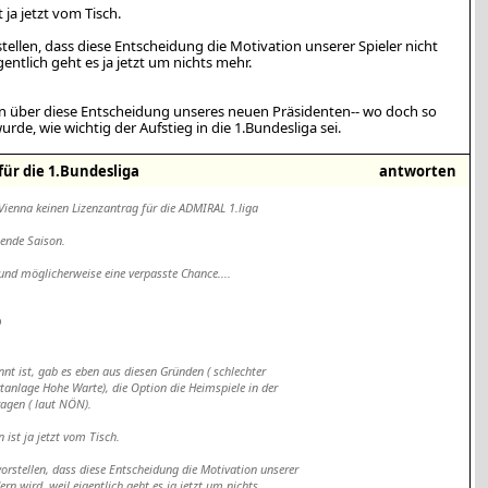
 ja jetzt vom Tisch.
ellen, dass diese Entscheidung die Motivation unserer Spieler nicht
gentlich geht es ja jetzt um nichts mehr.
 über diese Entscheidung unseres neuen Präsidenten-- wo doch so
de, wie wichtig der Aufstieg in die 1.Bundesliga sei.
für die 1.Bundesliga
antworten
e Vienna keinen Lizenzantrag für die ADMIRAL 1.liga
mende Saison.
 und möglicherweise eine verpasste Chance....
D
nnt ist, gab es eben aus diesen Gründen ( schlechter
tanlage Hohe Warte), die Option die Heimspiele in der
agen ( laut NÖN).
 ist ja jetzt vom Tisch.
orstellen, dass diese Entscheidung die Motivation unserer
dern wird, weil eigentlich geht es ja jetzt um nichts