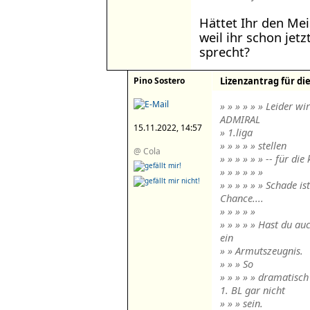
Hättet Ihr den Mei
weil ihr schon jet
sprecht?
Pino Sostero
Lizenzantrag für di
» » » » » » Leider w
ADMIRAL
15.11.2022, 14:57
» 1.liga
» » » » » stellen
@ Cola
» » » » » » -- für d
» » » » » »
» » » » » » Schade i
Chance....
» » » » »
» » » » » Hast du au
ein
» » Armutszeugnis.
» » » So
» » » » » dramatisch
1. BL gar nicht
» » » sein.