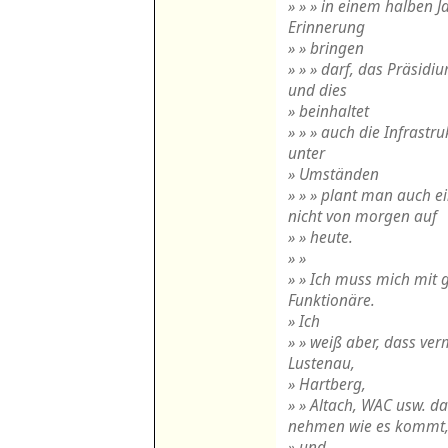
» » » in einem halben J
Erinnerung
» » bringen
» » » darf, das Präsid
und dies
» beinhaltet
» » » auch die Infrastr
unter
» Umständen
» » » plant man auch e
nicht von morgen auf
» » heute.
» »
» » Ich muss mich mit g
Funktionäre.
» Ich
» » weiß aber, dass ver
Lustenau,
» Hartberg,
» » Altach, WAC usw. d
nehmen wie es kommt
» und