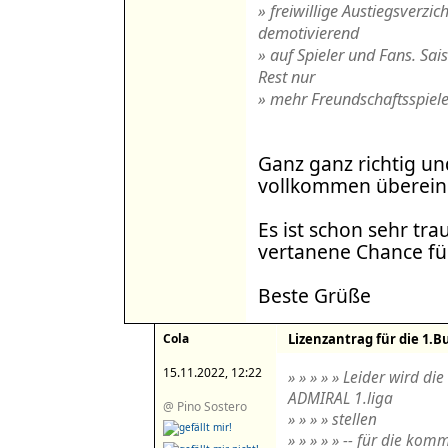
» freiwillige Austiegsverzic
demotivierend
» auf Spieler und Fans. Sai
Rest nur
» mehr Freundschaftsspiele
Ganz ganz richtig un
vollkommen überein.
Es ist schon sehr tra
vertanene Chance fü
Beste Grüße
Cola
Lizenzantrag für die 1.B
15.11.2022, 12:22
» » » » » Leider wird di
ADMIRAL 1.liga
@ Pino Sostero
» » » » stellen
» » » » » -- für die ko