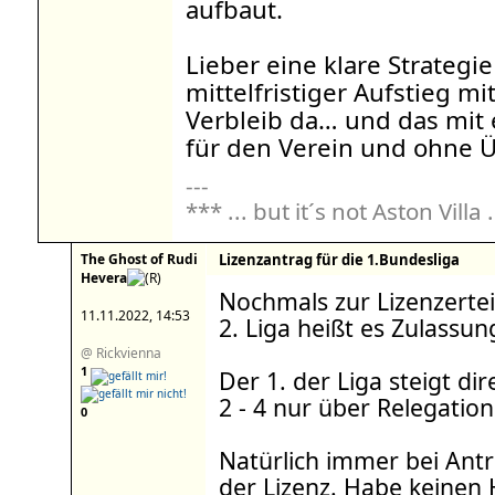
aufbaut.
Lieber eine klare Strategie
mittelfristiger Aufstieg m
Verbleib da… und das mit
für den Verein und ohne 
---
*** ... but it´s not Aston Villa .
The Ghost of Rudi
Lizenzantrag für die 1.Bundesliga
Hevera
Nochmals zur Lizenzerteil
11.11.2022, 14:53
2. Liga heißt es Zulassung
@ Rickvienna
1
Der 1. der Liga steigt dir
2 - 4 nur über Relegation
0
Natürlich immer bei Antr
der Lizenz. Habe keinen