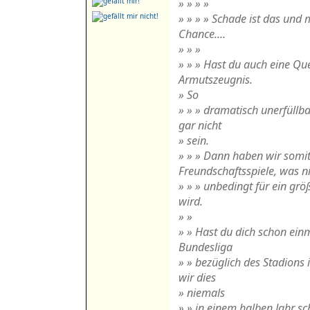
» » » »
» » » » Schade ist das und
Chance....
» » »
» » » Hast du auch eine Que
Armutszeugnis.
» So
» » » dramatisch unerfüllba
gar nicht
» sein.
» » » Dann haben wir somit
Freundschaftsspiele, was n
» » » unbedingt für ein gr
wird.
» »
» » Hast du dich schon einm
Bundesliga
» » bezüglich des Stadions
wir dies
» niemals
» » in einem halben Jahr sc