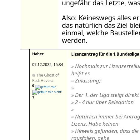
ungefähr das Letzte, was
Also: Keineswegs alles 
das natürlich das Ziel bl
einmal, welche Baustell
werden.
Habec
Lizenzantrag für die 1.Bundesliga
07.12.2022, 15:34
» Nochmals zur Lizenzerteilung
heißt es
@ The Ghost of
» Zulassung):
Rudi Hevera
0
»
» Der 1. der Liga steigt direkt
1
» 2 - 4 nur über Relegation
»
» Natürlich immer bei Antrag
Lizenz. Habe keinen
» Hinweis gefunden, dass di
rausfallen, gehe