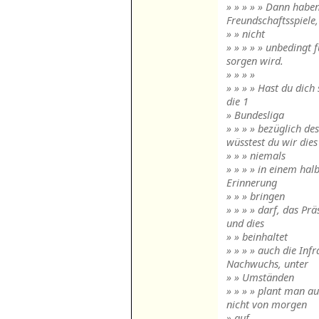
» » » » » Dann haben
Freundschaftsspiele
» » nicht
» » » » » unbedingt 
sorgen wird.
» » » »
» » » » Hast du dich
die 1
» Bundesliga
» » » » bezüglich de
wüsstest du wir dies
» » » niemals
» » » » in einem hal
Erinnerung
» » » bringen
» » » » darf, das Pr
und dies
» » beinhaltet
» » » » auch die Inf
Nachwuchs, unter
» » Umständen
» » » » plant man a
nicht von morgen
» auf