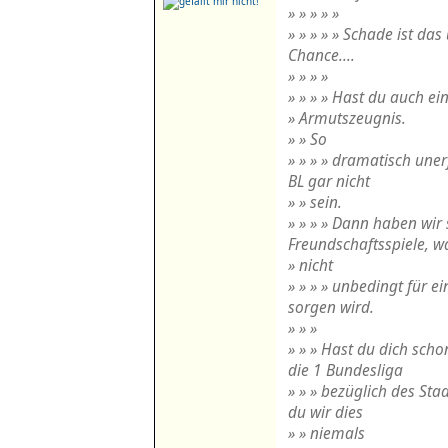
» » » » »
» » » » » Schade ist da
Chance....
» » » »
» » » » Hast du auch ei
» Armutszeugnis.
» » So
» » » » dramatisch uner
BL gar nicht
» » sein.
» » » » Dann haben wir 
Freundschaftsspiele, w
» nicht
» » » » unbedingt für e
sorgen wird.
» » »
» » » Hast du dich sch
die 1 Bundesliga
» » » bezüglich des St
du wir dies
» » niemals