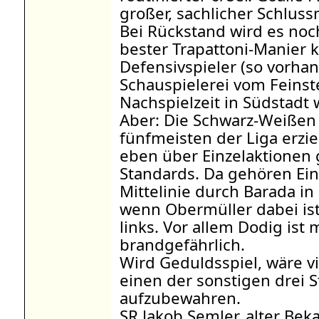
großer, sachlicher Schlus
Bei Rückstand wird es noch 
bester Trapattoni-Manier
Defensivspieler (so vorh
Schauspielerei vom Feinst
Nachspielzeit in Südstadt
Aber: Die Schwarz-Weißen 
fünfmeisten der Liga erzie
eben über Einzelaktionen 
Standards. Da gehören Ein
Mittelinie durch Barada i
wenn Obermüller dabei is
links. Vor allem Dodig ist 
brandgefährlich.
Wird Geduldsspiel, wäre vie
einen der sonstigen drei 
aufzubewahren.
SR Jakob Semler, alter Beka