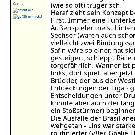
(wie so oft) trügerisch.
@ mix
Heraf zieht sein Konzept b
First. Immer eine Fünferk
Außenspieler meist hinten
Sechser (waren auch schon
vielleicht zwei Bindungsspi
Safin wäre so einer, hat si
gesteigert, schleppt Bälle
torgefährlich. Wanner ist p
links, dort spielt aber jetz
Brückler, der aus der West
Entdeckungen der Liga - g
Entscheidungen unter Dru
könnte aber auch der lange
ein Stoßstürmer) beginne
Die Ausfälle der Brasilian
wehgetan - Lins war starke
routinierter 6/8er. Goalie 