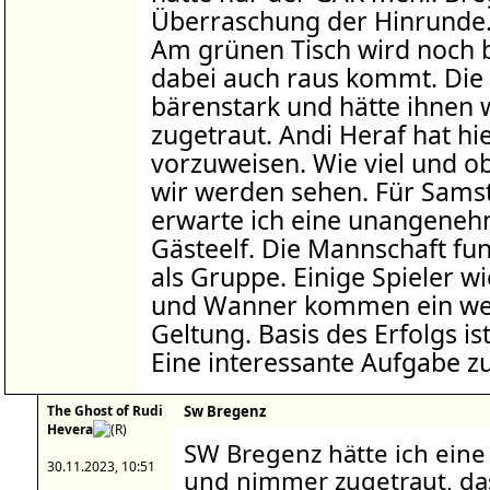
Überraschung der Hinrunde.
Am grünen Tisch wird noch 
dabei auch raus kommt. Die
bärenstark und hätte ihnen
zugetraut. Andi Heraf hat hi
vorzuweisen. Wie viel und o
wir werden sehen. Für Sams
erwarte ich eine unangenehm
Gästeelf. Die Mannschaft fu
als Gruppe. Einige Spieler w
und Wanner kommen ein wen
Geltung. Basis des Erfolgs ist
Eine interessante Aufgabe 
The Ghost of Rudi
Sw Bregenz
Hevera
SW Bregenz hätte ich eine
30.11.2023, 10:51
und nimmer zugetraut, das