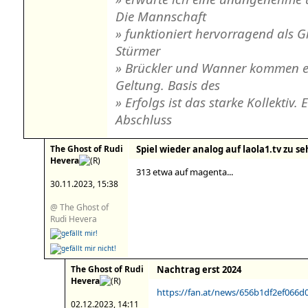
Die Mannschaft
» funktioniert hervorragend als Gr
Stürmer
» Brückler und Wanner kommen e
Geltung. Basis des
» Erfolgs ist das starke Kollektiv
Abschluss
The Ghost of Rudi
Spiel wieder analog auf laola1.tv zu s
Hevera
313 etwa auf magenta...
30.11.2023, 15:38
@ The Ghost of
Rudi Hevera
The Ghost of Rudi
Nachtrag erst 2024
Hevera
https://fan.at/news/656b1df2ef066
02.12.2023, 14:11