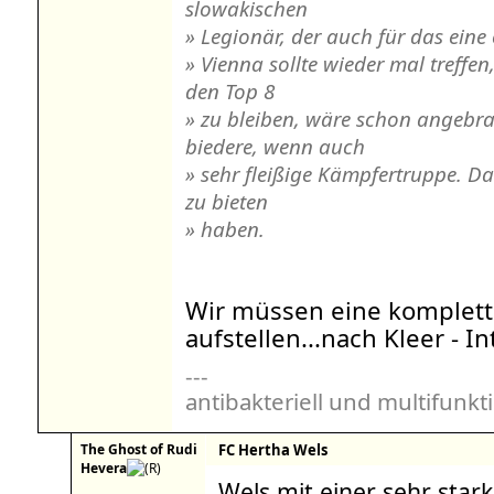
slowakischen
» Legionär, der auch für das eine 
» Vienna sollte wieder mal treffen
den Top 8
» zu bleiben, wäre schon angebrach
biedere, wenn auch
» sehr fleißige Kämpfertruppe. D
zu bieten
» haben.
Wir müssen eine komplett
aufstellen...nach Kleer - I
---
antibakteriell und multifunkt
The Ghost of Rudi
FC Hertha Wels
Hevera
Wels mit einer sehr star