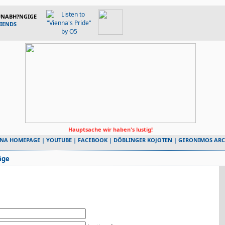
 UNABH?NGIGE
RIENDS
Hauptsache wir haben's lustig!
NNA HOMEPAGE
|
YOUTUBE
|
FACEBOOK
|
DÖBLINGER KOJOTEN
|
GERONIMOS ARC
äge