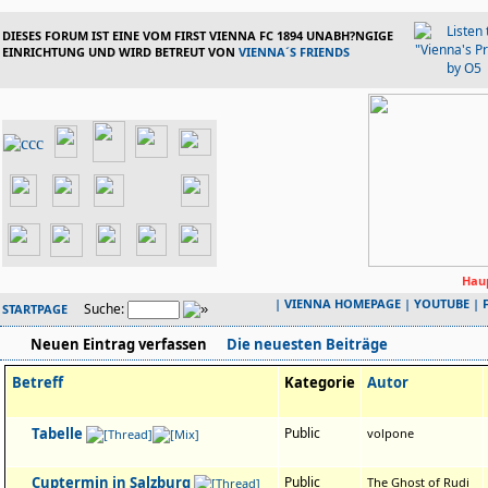
DIESES FORUM IST EINE VOM FIRST VIENNA FC 1894 UNABH?NGIGE
EINRICHTUNG UND WIRD BETREUT VON
VIENNA´S FRIENDS
Haup
|
VIENNA HOMEPAGE
|
YOUTUBE
|
Suche:
STARTPAGE
Neuen Eintrag verfassen
Die neuesten Beiträge
Betreff
Kategorie
Autor
Tabelle
Public
volpone
Cuptermin in Salzburg
Public
The Ghost of Rudi