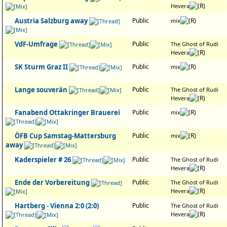
Hevera
Austria Salzburg away
Public
mix
VdF-Umfrage
Public
The Ghost of Rudi
Hevera
SK Sturm Graz II
Public
mix
Lange souverän
Public
The Ghost of Rudi
Hevera
Fanabend Ottakringer Brauerei
Public
mix
ÖFB Cup Samstag-Mattersburg
Public
mix
away
Kaderspieler # 26
Public
The Ghost of Rudi
Hevera
Ende der Vorbereitung
Public
The Ghost of Rudi
Hevera
Hartberg - Vienna 2:0 (2:0)
Public
The Ghost of Rudi
Hevera