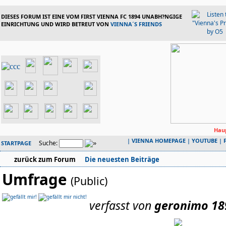
DIESES FORUM IST EINE VOM FIRST VIENNA FC 1894 UNABH?NGIGE
EINRICHTUNG UND WIRD BETREUT VON
VIENNA´S FRIENDS
Haup
|
VIENNA HOMEPAGE
|
YOUTUBE
|
Suche:
STARTPAGE
zurück zum Forum
Die neuesten Beiträge
Umfrage
(Public)
verfasst von
geronimo 18