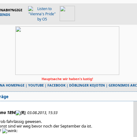
 UNABH?NGIGE
RIENDS
Hauptsache wir haben's lustig!
NNA HOMEPAGE
|
YOUTUBE
|
FACEBOOK
|
DÖBLINGER KOJOTEN
|
GERONIMOS ARC
räge
imo 1894
, 03.08.2013, 15:33
ob fahrlässig gewesen.
onst sind wir weg bevor noch der September da ist.
t?