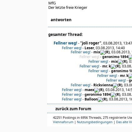
MfG
Der letzte freie Krieger
antworten
gesamter Thread:
Fellner weg!
-
"joli roger"
, 03.08.2013, 13:4
Fellner weg!
-
Leser
, 03.08.2013, 14:40
Fellner weg!
-
mix
, 03.08.2013,
Fellner weg!
-
geronimo 1894
Fellner weg!
-
mix
, 
Fellner weg!
-
mr. k
, 03.08
Fellner weg!
-
geronimo 1
Fellner weg!
-
mr. k
Fellner weg!
-
g
Fellner weg!
-
Rickvienna
, 03.
Fellner weg!
-
maex
, 03.08.2013, 14:
Fellner weg!
-
geronimo 1894
, 03.08
Fellner weg!
-
Balloon
, 03.08.2013, 1
zurück zum Forum
42251 Postings in 6956 Threads, 275 registrierte Use
Viennaforum
|
Nutzungsbedingungen
|
Das alte V