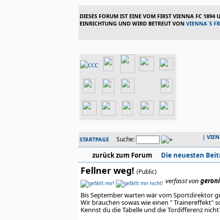
DIESES FORUM IST EINE VOM FIRST VIENNA FC 1894
EINRICHTUNG UND WIRD BETREUT VON
VIENNA´S F
|
VIE
Suche:
STARTPAGE
zurück zum Forum
Die neuesten Beit
Fellner weg!
(Public)
verfasst von
geron
Bis September warten wär vom Sportdirektor gr
Wir brauchen sowas wie einen " Trainereffekt" s
Kennst du die Tabelle und die Tordifferenz nich