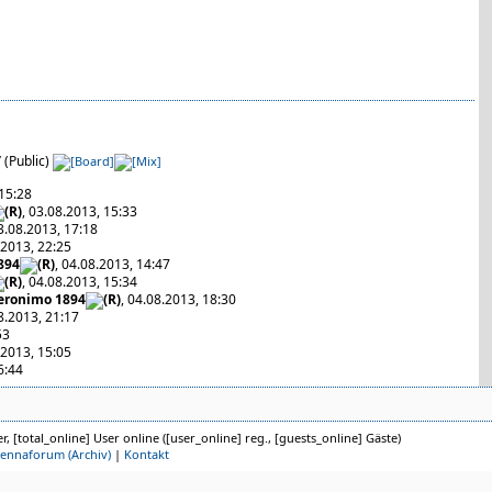
7
(Public)
 15:28
, 03.08.2013, 15:33
03.08.2013, 17:18
.2013, 22:25
894
, 04.08.2013, 14:47
, 04.08.2013, 15:34
eronimo 1894
, 04.08.2013, 18:30
08.2013, 21:17
53
.2013, 15:05
6:44
r, [total_online] User online ([user_online] reg., [guests_online] Gäste)
iennaforum (Archiv)
|
Kontakt