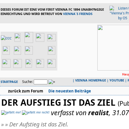
DIESES FORUM IST EINE VOM FIRST VIENNA FC 1894 UNABH?NGIGE
EINRICHTUNG UND WIRD BETREUT VON
VIENNA´S FRIENDS
Haup
|
VIENNA HOMEPAGE
|
YOUTUBE
|
Suche:
STARTPAGE
zurück zum Forum
Die neuesten Beiträge
DER AUFSTIEG IST DAS ZIEL
(Pub
verfasst von
realist
, 31.0
» » Der Aufstieg ist das Ziel.