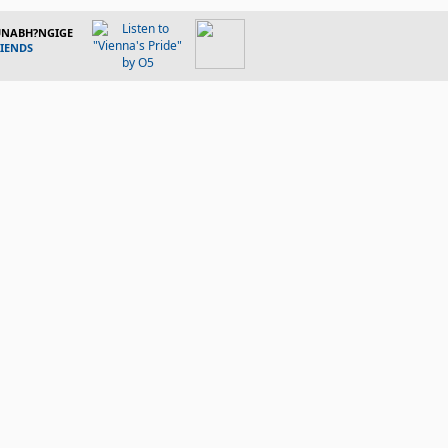
 UNABH?NGIGE
RIENDS
Hauptsache wir haben's lustig!
NNA HOMEPAGE
|
YOUTUBE
|
FACEBOOK
|
DÖBLINGER KOJOTEN
|
GERONIMOS ARC
räge
 Du
(Public)
, 13.05.2026, 16:51
i Siegen (gg. Amstetten, St.Pölten und die Vienna). Bregenz ist selten