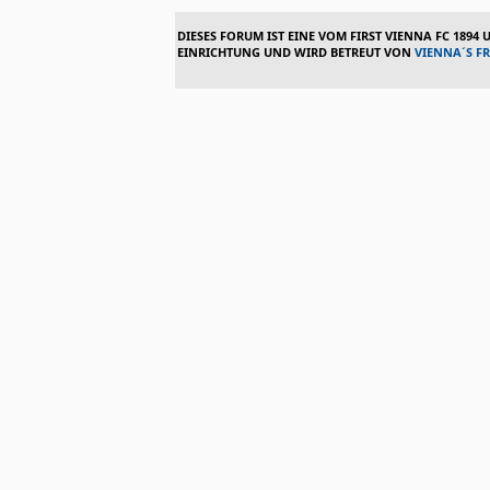
DIESES FORUM IST EINE VOM FIRST VIENNA FC 1894
EINRICHTUNG UND WIRD BETREUT VON
VIENNA´S F
|
VIE
Suche:
STARTPAGE
zurück zum Forum
Die neuesten Beit
Bregenz Vorschau ...wo bleibst
verfasst von
mix
» ...ich machs kurz Heimsieg Pflicht
Ok- einmal geht's noch, morgen 17 Uhr
SW Bregenz mit einer Abstiegssaison und nur dre