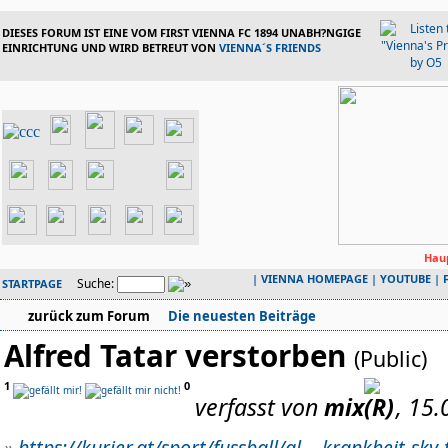
DIESES FORUM IST EINE VOM FIRST VIENNA FC 1894 UNABH?NGIGE
EINRICHTUNG UND WIRD BETREUT VON
VIENNA´S FRIENDS
Haup
|
VIENNA HOMEPAGE
|
YOUTUBE
|
Suche:
STARTPAGE
zurück zum Forum
Die neuesten Beiträge
Alfred Tatar verstorben
(Public)
1
0
verfasst von
mix
, 15
»
https://kurier.at/sport/fussball/al...-krankheit-s