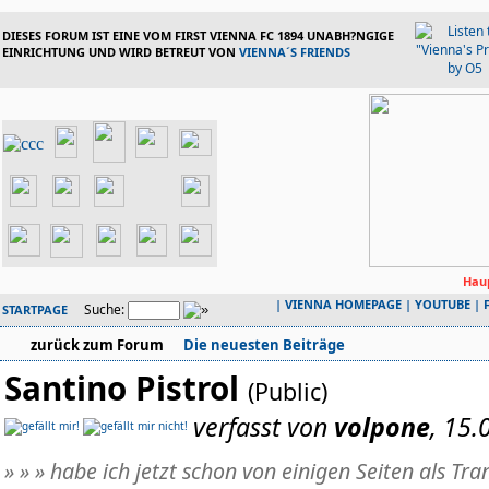
DIESES FORUM IST EINE VOM FIRST VIENNA FC 1894 UNABH?NGIGE
EINRICHTUNG UND WIRD BETREUT VON
VIENNA´S FRIENDS
Haup
|
VIENNA HOMEPAGE
|
YOUTUBE
|
Suche:
STARTPAGE
zurück zum Forum
Die neuesten Beiträge
Santino Pistrol
(Public)
verfasst von
volpone
, 15.
» » » habe ich jetzt schon von einigen Seiten als Tra