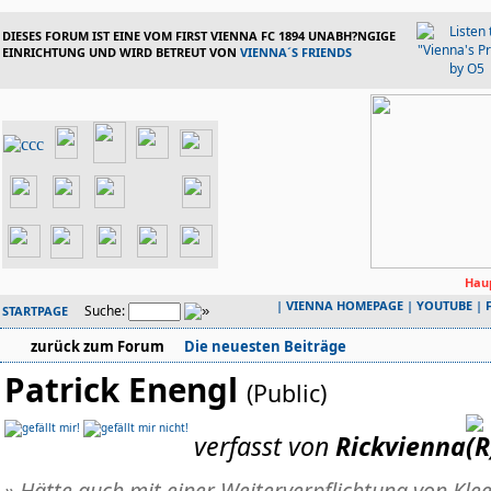
DIESES FORUM IST EINE VOM FIRST VIENNA FC 1894 UNABH?NGIGE
EINRICHTUNG UND WIRD BETREUT VON
VIENNA´S FRIENDS
Haup
|
VIENNA HOMEPAGE
|
YOUTUBE
|
Suche:
STARTPAGE
zurück zum Forum
Die neuesten Beiträge
Patrick Enengl
(Public)
verfasst von
Rickvienna
» Hätte auch mit einer Weiterverpflichtung von Klee