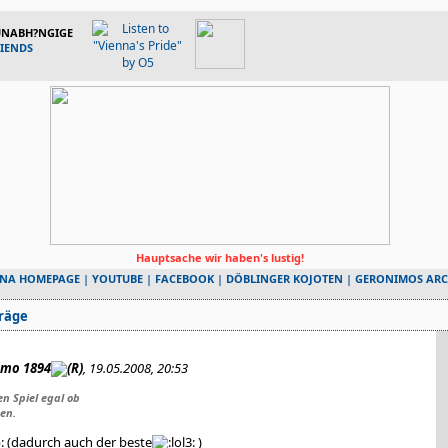
 UNABH?NGIGE
RIENDS
Hauptsache wir haben's lustig!
NNA HOMEPAGE
|
YOUTUBE
|
FACEBOOK
|
DÖBLINGER KOJOTEN
|
GERONIMOS ARC
räge
imo 1894
, 19.05.2008, 20:53
en Spiel egal ob
en.
(dadurch auch der beste
)