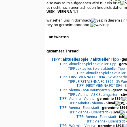
also was soll's aufgegeben wird nur ein brief
es riecht nach unentschieden finde ich, daher m
WSK - VIENNA 1:1
wir sehen uns in dornbach
in diesem sin
hey ho geronimooooooo
antworten
gesamter Thread:
TIPP : aktuelles Spiel / aktueller Tipp
-
ge
TIPP : aktuelles Spiel / aktueller Tipp
-
gero
TIPP : aktuelles Spiel / aktueller Tipp
TIPP : aktuelles Spiel / aktueller
TIPP : FIRST VIENNA FC 1894 - SV Wienerb
TIPP : FIRST VIENNA FC 1894 - SV Wi
TIPP : FIRST VIENNA FC 1894 - 
TIPP : Vienna - ASK Baumgarten
-
geronim
TIPP : Vienna - ASK Baumgarten
-
süv
TIPP : Admira - Vienna
-
geronimo 1894
TIPP : Admira - Vienna
-
Süval
,
TIPP : Vienna - Eisenstadt
-
geronimo 189
TIPP : Vienna - Eisenstadt
-
Süval
TIPP : Vienna - Eisenstadt
-
ich
TIPP : Vienna - Eisenstadt
TIPP : Würmla - Vienna
-
geronimo 1894