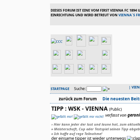
DIESES FORUM IST EINE VOM FIRST VIENNA FC 1894
EINRICHTUNG UND WIRD BETREUT VON
VIENNA´S F
|
VIE
Suche:
STARTPAGE
zurück zum Forum
Die neuesten Beit
TIPP : WSK - VIENNA
(Public)
verfasst von
geron
»
Hier kann jeder der lust und laune hat, zum aktuell
» Meisterschaft, Cup oder Testspiel seinen Tipp abgeb
» Ich hoffe auf rege Teilnahme!
der einsame tipper ist wieder unterwegs