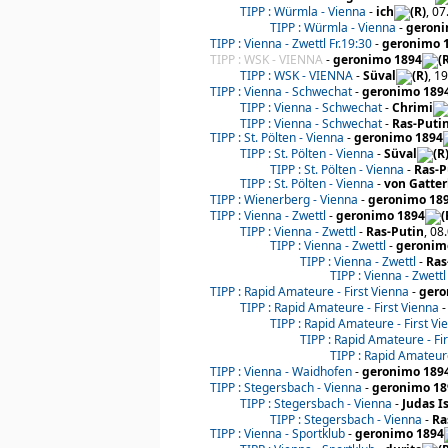
TIPP : Würmla - Vienna
-
ich
, 0
TIPP : Würmla - Vienna
-
geroni
TIPP : Vienna - Zwettl Fr.19:30
-
geronimo 
TIPP : WSK - VIENNA
-
geronimo 1894
TIPP : WSK - VIENNA
-
Süval
, 1
TIPP : Vienna - Schwechat
-
geronimo 189
TIPP : Vienna - Schwechat
-
Chrimi
TIPP : Vienna - Schwechat
-
Ras-Puti
TIPP : St. Pölten - Vienna
-
geronimo 1894
TIPP : St. Pölten - Vienna
-
Süval
TIPP : St. Pölten - Vienna
-
Ras-P
TIPP : St. Pölten - Vienna
-
von Gatte
TIPP : Wienerberg - Vienna
-
geronimo 18
TIPP : Vienna - Zwettl
-
geronimo 1894
TIPP : Vienna - Zwettl
-
Ras-Putin
, 08
TIPP : Vienna - Zwettl
-
geronim
TIPP : Vienna - Zwettl
-
Ras
TIPP : Vienna - Zwettl
TIPP : Rapid Amateure - First Vienna
-
gero
TIPP : Rapid Amateure - First Vienna
TIPP : Rapid Amateure - First Vi
TIPP : Rapid Amateure - Fi
TIPP : Rapid Amateure
TIPP : Vienna - Waidhofen
-
geronimo 189
TIPP : Stegersbach - Vienna
-
geronimo 18
TIPP : Stegersbach - Vienna
-
Judas I
TIPP : Stegersbach - Vienna
-
Ra
TIPP : Vienna - Sportklub
-
geronimo 1894