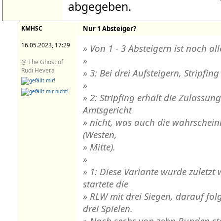
abgegeben.
KMHSC
Nur 1 Absteiger?
16.05.2023, 17:29
» Von 1 - 3 Absteigern ist noch al
»
@ The Ghost of
Rudi Hevera
» 3: Bei drei Aufsteigern, Stripfi
»
» 2: Stripfing erhält die Zulassu
Amtsgericht
» nicht, was auch die wahrscheinli
(Westen,
» Mitte).
»
» 1: Diese Variante wurde zuletzt
startete die
» RLW mit drei Siegen, darauf fo
drei Spielen.
» Nach sechs von zehn Runden ste