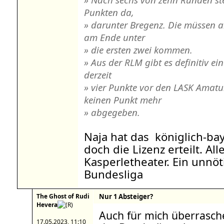
Punkten da,
» darunter Bregenz. Die müssen a
am Ende unter
» die ersten zwei kommen.
» Aus der RLM gibt es definitiv ei
derzeit
» vier Punkte vor den LASK Amat
keinen Punkt mehr
» abgegeben.
Naja hat das königlich-ba
doch die Lizenz erteilt. Al
Kasperletheater. Ein unnöt
Bundesliga
The Ghost of Rudi
Nur 1 Absteiger?
Hevera
Auch für mich überrasch
17.05.2023, 11:10