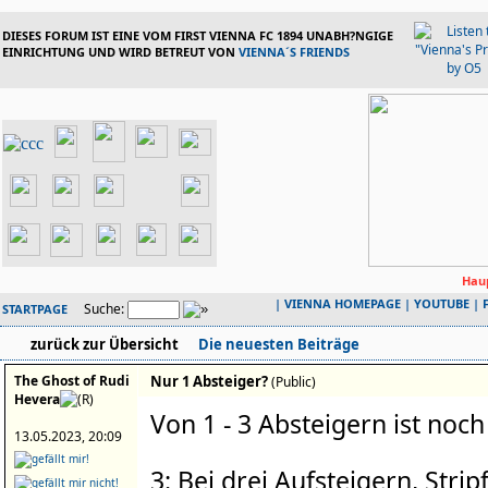
DIESES FORUM IST EINE VOM FIRST VIENNA FC 1894 UNABH?NGIGE
EINRICHTUNG UND WIRD BETREUT VON
VIENNA´S FRIENDS
Haup
|
VIENNA HOMEPAGE
|
YOUTUBE
|
Suche:
STARTPAGE
zurück zur Übersicht
Die neuesten Beiträge
The Ghost of Rudi
Nur 1 Absteiger?
(Public)
Hevera
Von 1 - 3 Absteigern ist noch
13.05.2023, 20:09
3: Bei drei Aufsteigern, Strip