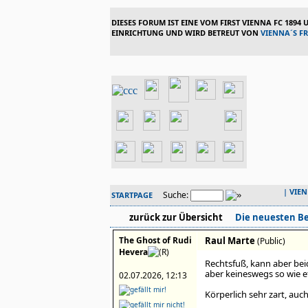
DIESES FORUM IST EINE VOM FIRST VIENNA FC 1894
EINRICHTUNG UND WIRD BETREUT VON
VIENNA´S F
|
VIE
Suche:
STARTPAGE
zurück zur Übersicht
Die neuesten Be
The Ghost of Rudi
Raul Marte
(Public)
Hevera
Rechtsfuß, kann aber bei
aber keineswegs so wie e
02.07.2026, 12:13
Körperlich sehr zart, auc