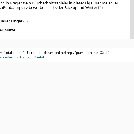
ch in Bregenz ein Durchschnittsspieler in dieser Liga. Nehme an, er
Außenbahnplatz bewerben, links der Backup mit Winter für
Bauer, Ungar (?)
er, Marte
r, [total_online] User online ([user_online] reg., [guests_online] Gäste)
iennaforum (Archiv)
|
Kontakt