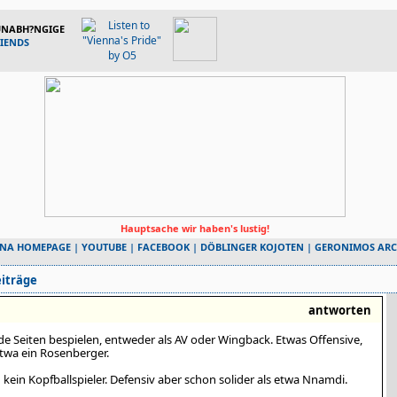
 UNABH?NGIGE
RIENDS
Hauptsache wir haben's lustig!
NNA HOMEPAGE
|
YOUTUBE
|
FACEBOOK
|
DÖBLINGER KOJOTEN
|
GERONIMOS ARC
iträge
antworten
de Seiten bespielen, entweder als AV oder Wingback. Etwas Offensive,
twa ein Rosenberger.
h kein Kopfballspieler. Defensiv aber schon solider als etwa Nnamdi.