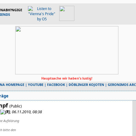
 UNABH?NGIGE
RIENDS
Hauptsache wir haben's lustig!
NNA HOMEPAGE
|
YOUTUBE
|
FACEBOOK
|
DÖBLINGER KOJOTEN
|
GERONIMOS ARC
räge
ampf
(Public)
i
, 06.11.2010, 08:38
che Aufklärung
h bitte den