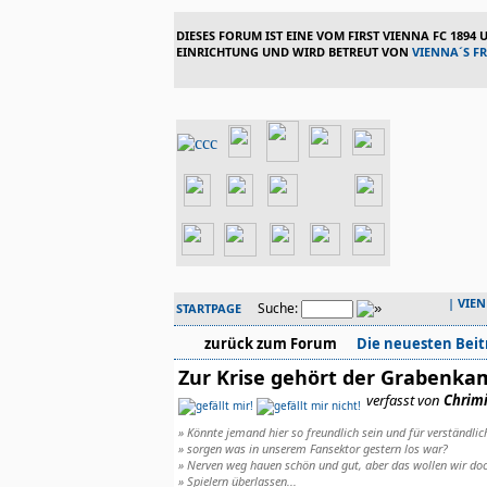
DIESES FORUM IST EINE VOM FIRST VIENNA FC 1894
EINRICHTUNG UND WIRD BETREUT VON
VIENNA´S F
|
VIE
Suche:
STARTPAGE
zurück zum Forum
Die neuesten Beit
Zur Krise gehört der Grabenk
verfasst von
Chrim
» Könnte jemand hier so freundlich sein und für verständli
» sorgen was in unserem Fansektor gestern los war?
» Nerven weg hauen schön und gut, aber das wollen wir doc
» Spielern überlassen...