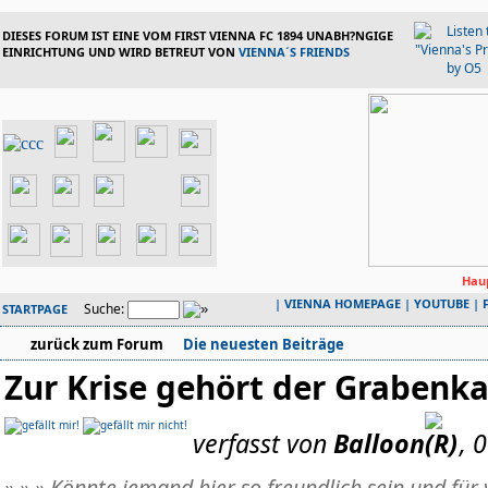
DIESES FORUM IST EINE VOM FIRST VIENNA FC 1894 UNABH?NGIGE
EINRICHTUNG UND WIRD BETREUT VON
VIENNA´S FRIENDS
Haup
|
VIENNA HOMEPAGE
|
YOUTUBE
|
Suche:
STARTPAGE
zurück zum Forum
Die neuesten Beiträge
Zur Krise gehört der Graben
verfasst von
Balloon
, 
» » » Könnte jemand hier so freundlich sein und für