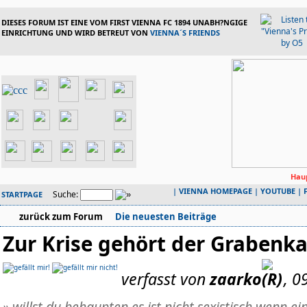
DIESES FORUM IST EINE VOM FIRST VIENNA FC 1894 UNABH?NGIGE
EINRICHTUNG UND WIRD BETREUT VON
VIENNA´S FRIENDS
Haup
|
VIENNA HOMEPAGE
|
YOUTUBE
|
Suche:
STARTPAGE
zurück zum Forum
Die neuesten Beiträge
Zur Krise gehört der Graben
verfasst von
zaarko
, 0
» willst du behaupten es ist nicht sexistisch wenn 