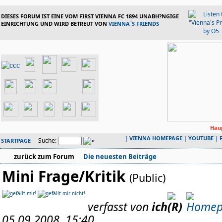
DIESES FORUM IST EINE VOM FIRST VIENNA FC 1894 UNABH?NGIGE
EINRICHTUNG UND WIRD BETREUT VON
VIENNA´S FRIENDS
Haup
|
VIENNA HOMEPAGE
|
YOUTUBE
|
Suche:
STARTPAGE
zurück zum Forum
Die neuesten Beiträge
Mini Frage/Kritik
(Public)
verfasst von
ich
05.09.2008, 15:40