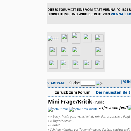
DIESES FORUM IST EINE VOM FIRST VIENNA FC 1894
EINRICHTUNG UND WIRD BETREUT VON
VIENNA´S F
|
VIE
Suche:
STARTPAGE
zurück zum Forum
Die neuesten Beit
Mini Frage/Kritik
(Public)
verfasst von
ferdl
» » Sorry, hab's ganz verschwitzt, mir das anzusehen. Folgt
» » Tages/Abends...
» Danke!
» Ich hab nämlich vor Tagen ein neues System raufgespielt