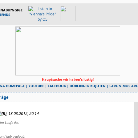
 UNABH?NGIGE
RIENDS
Hauptsache wir haben's lustig!
NNA HOMEPAGE
|
YOUTUBE
|
FACEBOOK
|
DÖBLINGER KOJOTEN
|
GERONIMOS ARC
räge
, 13.03.2012, 20:14
 im Laufe des
 und hab geglaubt