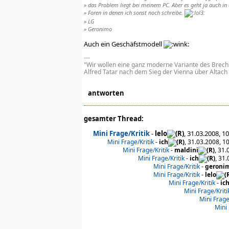
» das Problem liegt bei meinem PC. Aber es geht ja auch in
» Foren in denen ich sonst noch schreibe.
» LG
» Geronimo
Auch ein Geschäfstmodell
---
"Wir wollen eine ganz moderne Variante des Brech
Alfred Tatar nach dem Sieg der Vienna über Altach
antworten
gesamter Thread:
Mini Frage/Kritik
-
lelo
, 31.03.2008, 1
Mini Frage/Kritik
-
ich
, 31.03.2008, 1
Mini Frage/Kritik
-
maldini
, 31.
Mini Frage/Kritik
-
ich
, 31
Mini Frage/Kritik
-
geroni
Mini Frage/Kritik
-
lelo
Mini Frage/Kritik
-
ic
Mini Frage/Kriti
Mini Frage
Mini 