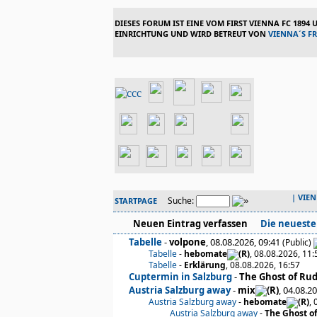
DIESES FORUM IST EINE VOM FIRST VIENNA FC 1894
EINRICHTUNG UND WIRD BETREUT VON
VIENNA´S F
|
VIE
Suche:
STARTPAGE
Neuen Eintrag verfassen
Die neueste
Tabelle
-
volpone
, 08.08.2026, 09:41
(Public)
Tabelle
-
hebomate
, 08.08.2026, 11:
Tabelle
-
Erklärung
, 08.08.2026, 16:57
Cuptermin in Salzburg
-
The Ghost of Rud
Austria Salzburg away
-
mix
, 04.08.2
Austria Salzburg away
-
hebomate
,
Austria Salzburg away
-
The Ghost o