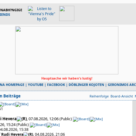
 UNABH?NGIGE
RIENDS
Hauptsache wir haben's lustig!
NNA HOMEPAGE
|
YOUTUBE
|
FACEBOOK
|
DÖBLINGER KOJOTEN
|
GERONIMOS ARC
n Beiträge
Reihenfolge
Board-Ansicht
51
i Hevera
, 07.08.2026, 12:06
(Public)
026, 15:24
(Public)
 04.08.2026, 15:38
f Rudi Hevera
, 04.08.2026, 21:06