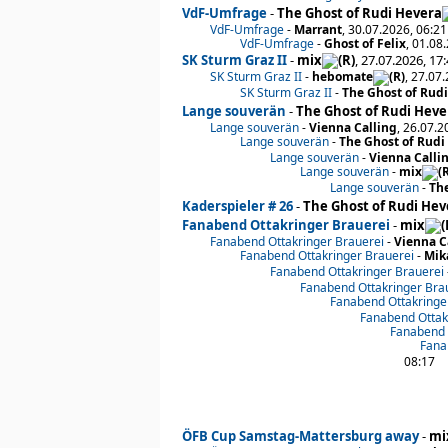
VdF-Umfrage
-
The Ghost of Rudi Hevera
VdF-Umfrage
-
Marrant
, 30.07.2026, 06:21
VdF-Umfrage
-
Ghost of Felix
, 01.08
SK Sturm Graz II
-
mix
, 27.07.2026, 17
SK Sturm Graz II
-
hebomate
, 27.07
SK Sturm Graz II
-
The Ghost of Rud
Lange souverän
-
The Ghost of Rudi Heve
Lange souverän
-
Vienna Calling
, 26.07.2
Lange souverän
-
The Ghost of Rudi
Lange souverän
-
Vienna Calli
Lange souverän
-
mix
Lange souverän
-
The
Kaderspieler # 26
-
The Ghost of Rudi Hev
Fanabend Ottakringer Brauerei
-
mix
Fanabend Ottakringer Brauerei
-
Vienna C
Fanabend Ottakringer Brauerei
-
Mik
Fanabend Ottakringer Brauerei
Fanabend Ottakringer Bra
Fanabend Ottakringe
Fanabend Ottak
Fanabend 
Fana
08:17
ÖFB Cup Samstag-Mattersburg away
-
mi